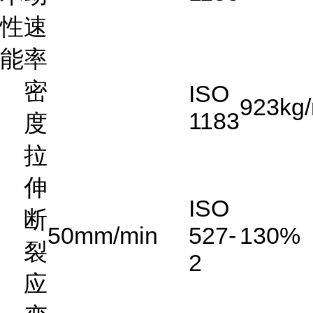
性
速
能
率
密
ISO
923
kg
1183
度
拉
伸
ISO
断
50mm/min
527-
130
%
裂
2
应