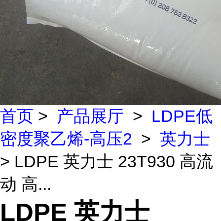
首页
>
产品展厅
>
LDPE低
密度聚乙烯-高压2
>
英力士
> LDPE 英力士 23T930 高流
动 高...
LDPE 英力士