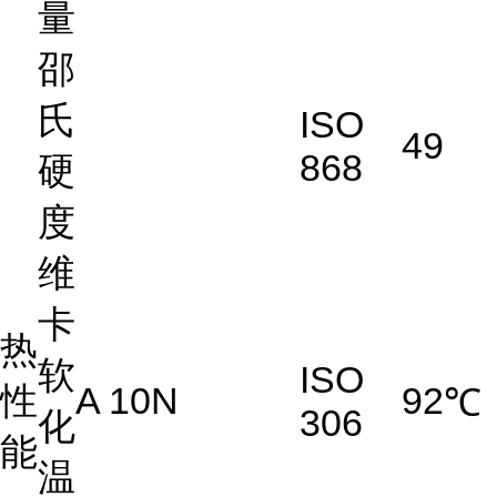
量
邵
氏
ISO
49
868
硬
度
维
卡
热
软
ISO
性
A 10N
92
℃
306
化
能
温