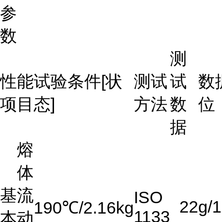
参
数
测
性能
试验条件[状
测试
试
数
项目
态]
方法
数
位
据
熔
体
基
流
ISO
22
g/
190℃/2.16kg
1133
本
动