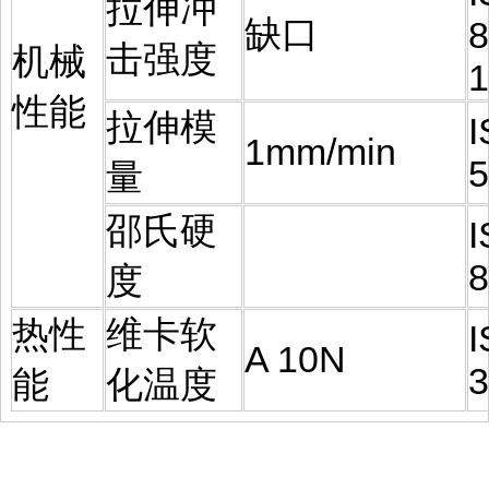
拉伸冲
缺口
8
击强度
机械
1
性能
拉伸模
1mm/min
5
量
邵氏硬
8
度
热性
维卡软
A 10N
3
能
化温度
...