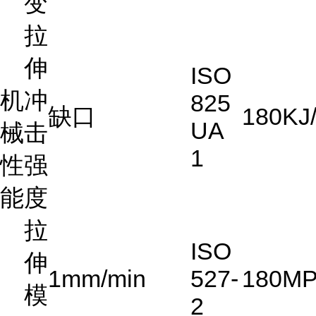
变
拉
伸
ISO
机
冲
825
缺口
180
KJ
UA
械
击
1
性
强
能
度
拉
ISO
伸
1mm/min
527-
180
MP
模
2