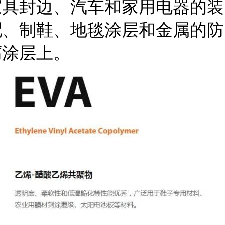
家具封边、汽车和家用电器的装
配、制鞋、地毯涂层和金属的防
腐涂层上。