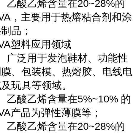
、乙酸乙烯含量在20~28%的
EVA，主要用于热熔粘合剂和涂
层制品；
VA塑料应用领域
1、广泛用于发泡鞋材、功能性
棚膜、包装模、热熔胶、电线电
缆及玩具等领域。
、乙酸乙烯含量在5%~10% 的
EVA产品为弹性薄膜等；
、乙酸乙烯含量在20~28%的