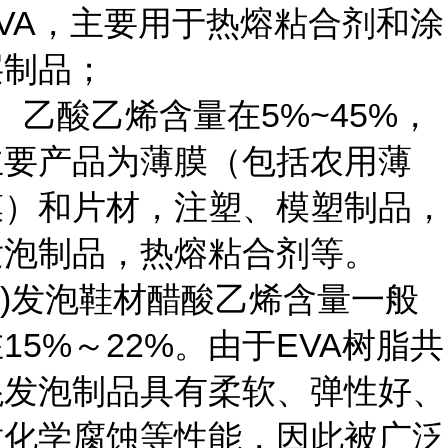
EVA，主要用于热熔粘合剂和涂
层制品；
、乙酸乙烯含量在5%~45%，
主要产品为薄膜（包括农用薄
膜）和片材，注塑、模塑制品，
发泡制品，热熔粘合剂等。
1)发泡鞋材醋酸乙烯含量一般
15%～22%。由于EVA树脂共
混发泡制品具有柔软、弹性好、
耐化学腐蚀等性能，因此被广泛