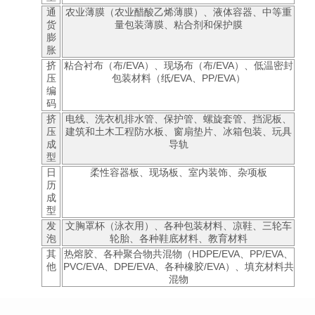
通
农业薄膜（农业醋酸乙烯薄膜）、液体容器、中等重
货
量包装薄膜、粘合剂和保护膜
膨
胀
挤
粘合衬布（布/EVA）、现场布（布/EVA）、低温密封
压
包装材料（纸/EVA、PP/EVA）
编
码
挤
电线、洗衣机排水管、保护管、螺旋套管、挡泥板、
压
建筑和土木工程防水板、窗扇垫片、冰箱包装、玩具
成
导轨
型
日
柔性容器板、现场板、室内装饰、杂项板
历
成
型
发
文胸罩杯（泳衣用）、各种包装材料、凉鞋、三轮车
泡
轮胎、各种鞋底材料、教育材料
其
热熔胶、各种聚合物共混物（HDPE/EVA、PP/EVA、
他
PVC/EVA、DPE/EVA、各种橡胶/EVA）、填充材料共
混物