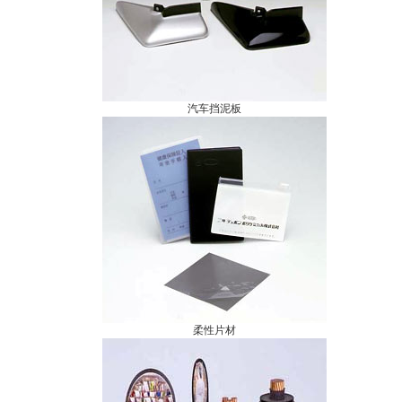
汽车挡泥板
柔性片材