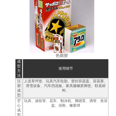
热熔胶
成
型
使用细节
方
法
注
人造草坪垫、玩具汽车轮胎、密封容器盖、容器塞、
塑
滑雪设备、汽车挡泥板、家具腿橡胶脚垫、鞋底材
成
料、
型
空
玩具、波纹管、花车、制冰机、脚踏泵、滴管、坐浴
心
盆、浴鞋、橡胶球
成
型