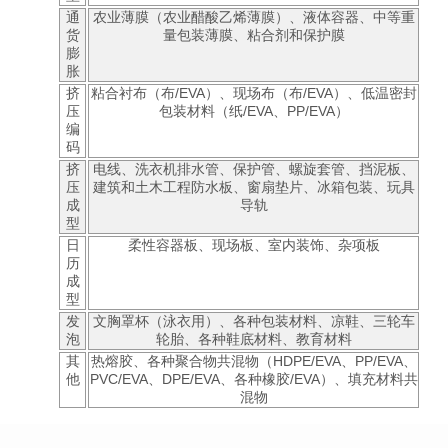
通
农业薄膜（农业醋酸乙烯薄膜）、液体容器、中等重
货
量包装薄膜、粘合剂和保护膜
膨
胀
挤
粘合衬布（布/EVA）、现场布（布/EVA）、低温密封
压
包装材料（纸/EVA、PP/EVA）
编
码
挤
电线、洗衣机排水管、保护管、螺旋套管、挡泥板、
压
建筑和土木工程防水板、窗扇垫片、冰箱包装、玩具
成
导轨
型
日
柔性容器板、现场板、室内装饰、杂项板
历
成
型
发
文胸罩杯（泳衣用）、各种包装材料、凉鞋、三轮车
泡
轮胎、各种鞋底材料、教育材料
其
热熔胶、各种聚合物共混物（HDPE/EVA、PP/EVA、
他
PVC/EVA、DPE/EVA、各种橡胶/EVA）、填充材料共
混物