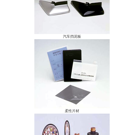
汽车挡泥板
柔性片材