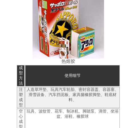
热熔胶
成
型
使用细节
方
法
注
人造草坪垫、玩具汽车轮胎、密封容器盖、容器塞、
塑
滑雪设备、汽车挡泥板、家具腿橡胶脚垫、鞋底材
成
料、
型
空
玩具、波纹管、花车、制冰机、脚踏泵、滴管、坐浴
心
盆、浴鞋、橡胶球
成
型