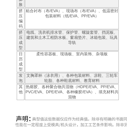
胀
挤
粘合衬布（布/EVA）、现场布（布/EVA）、低温密封
压
包装材料（纸/EVA、PP/EVA）
编
码
挤
电线、洗衣机排水管、保护管、螺旋套管、挡泥板、
压
建筑和土木工程防水板、窗扇垫片、冰箱包装、玩具
成
导轨
型
日
柔性容器板、现场板、室内装饰、杂项板
历
成
型
发
文胸罩杯（泳衣用）、各种包装材料、凉鞋、三轮车
泡
轮胎、各种鞋底材料、教育材料
其
热熔胶、各种聚合物共混物（HDPE/EVA、PP/EVA、
他
PVC/EVA、DPE/EVA、各种橡胶/EVA）、填充材料共
混物