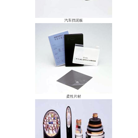
汽车挡泥板
柔性片材