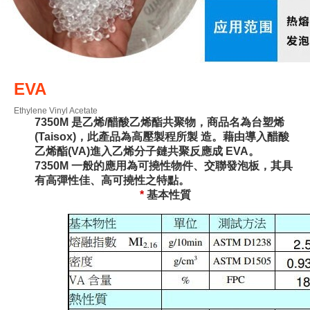
EVA
Ethylene Vinyl Acetate
7350M 是乙烯/醋酸乙烯酯共聚物，商品名為台塑烯
(Taisox)，此產品為高壓製程所製 造。藉由導入醋酸
乙烯酯(VA)進入乙烯分子鏈共聚反應成 EVA。
7350M 一般的應用為可撓性物件、交聯發泡板，其具
有高彈性佳、高可撓性之特點。
*
基本性質