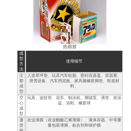
热熔胶
成
型
使用细节
方
法
注
人造草坪垫、玩具汽车轮胎、密封容器盖、容器塞、
塑
滑雪设备、汽车挡泥板、家具腿橡胶脚垫、鞋底材
成
料、
型
空
玩具、波纹管、花车、制冰机、脚踏泵、滴管、坐浴
心
盆、浴鞋、橡胶球
成
型
通
农业薄膜（农业醋酸乙烯薄膜）、液体容器、中等重
货
量包装薄膜、粘合剂和保护膜
膨