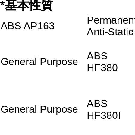
*基本性質
Permanen
ABS AP163
Anti-Static
ABS
General Purpose
HF380
ABS
General Purpose
HF380I