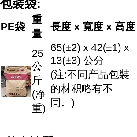
包裝袋:
重
PE袋
長度 x 寬度 x 高度
量
65(±2) x 42(±1) x
25
13(±3) 公分
公
(注:不同产品包裝
斤
的材积略有不
(净
同。)
重)