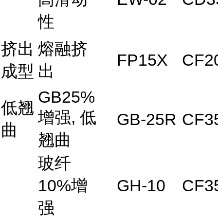
性
挤出
熔融挤
FP15X
CF2
成型
出
GB25%
低翘
增强, 低
GB-25R
CF3
曲
翘曲
玻纤
10%增
GH-10
CF3
强