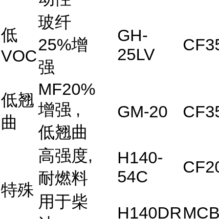
玻纤
低
GH-
25%增
CF3
25LV
VOC
强
MF20%
低翘
增强 ,
GM-20
CF3
曲
低翘曲
高强度,
H140-
CF2
54C
耐燃料
特殊
用于柴
H140DR
MCB