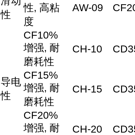
滑动
性, 高粘
AW-09
CF2
性
度
CF10%
增强, 耐
CH-10
CD3
磨耗性
CF15%
导电
增强, 耐
CH-15
CD3
性
磨耗性
CF20%
增强, 耐
CH-20
CD3