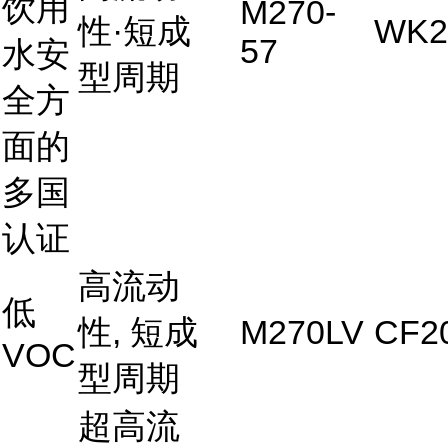
饮用
M270-
性·短成
WK2
57
水安
型周期
全方
面的
多国
认证
高流动
低
性, 短成
M270LV
CF2
VOC
型周期
超高流