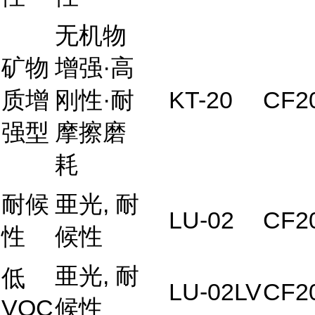
无机物
矿物
增强·高
质增
刚性·耐
KT-20
CF2
强型
摩擦磨
耗
耐候
亜光, 耐
LU-02
CF2
性
候性
亜光, 耐
低
LU-02LV
CF2
VOC
候性