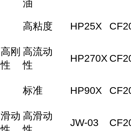
油
高粘度
HP25X
CF2
高刚
高流动
HP270X
CF2
性
性
标准
HP90X
CF2
滑动
高滑动
JW-03
CF2
性
性