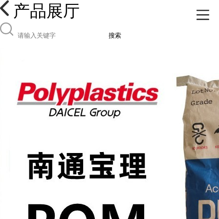
产品展厅
搜索