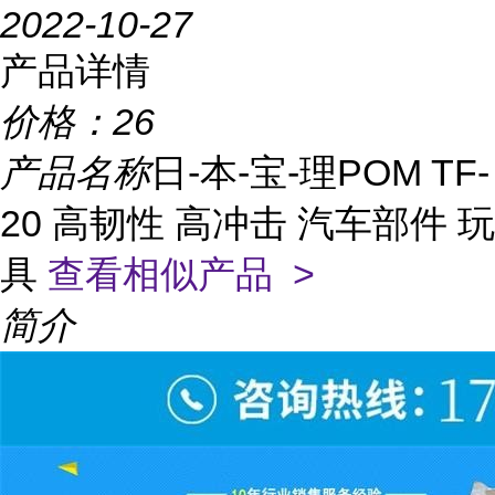
2022-10-27
产品详情
价格：
26
产品名称
日-本-宝-理POM TF-
20 高韧性 高冲击 汽车部件 玩
具
查看相似产品 >
简介