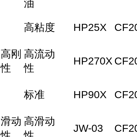
油
高粘度
HP25X
CF2
高刚
高流动
HP270X
CF2
性
性
标准
HP90X
CF2
滑动
高滑动
JW-03
CF2
性
性