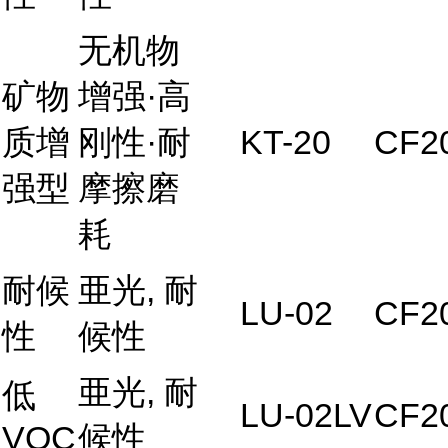
无机物
矿物
增强·高
质增
刚性·耐
KT-20
CF2
强型
摩擦磨
耗
耐候
亜光, 耐
LU-02
CF2
性
候性
亜光, 耐
低
LU-02LV
CF2
VOC
候性