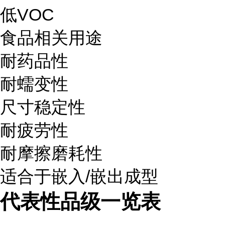
低VOC
食品相关用途
耐药品性
耐蠕变性
尺寸稳定性
耐疲劳性
耐摩擦磨耗性
适合于嵌入/嵌出成型
代表性品级一览表