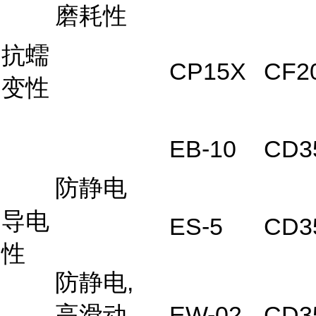
磨耗性
抗蠕
CP15X
CF2
变性
EB-10
CD3
防静电
导电
ES-5
CD3
性
防静电,
高滑动
EW-02
CD3