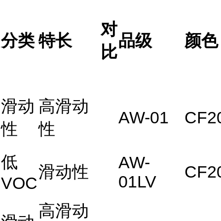
对
分类
特长
品级
颜
比
滑动
高滑动
AW-01
CF2
性
性
低
AW-
滑动性
CF2
01LV
VOC
高滑动