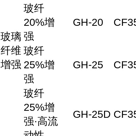
玻纤
20%增
GH-20
CF3
强
玻璃
纤维
玻纤
增强
25%增
GH-25
CF3
强
玻纤
25%增
GH-25D
CF3
强·高流
动性