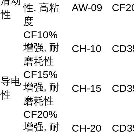
滑动
性, 高粘
AW-09
CF2
性
度
CF10%
增强, 耐
CH-10
CD3
磨耗性
CF15%
导电
增强, 耐
CH-15
CD3
性
磨耗性
CF20%
增强, 耐
CH-20
CD3