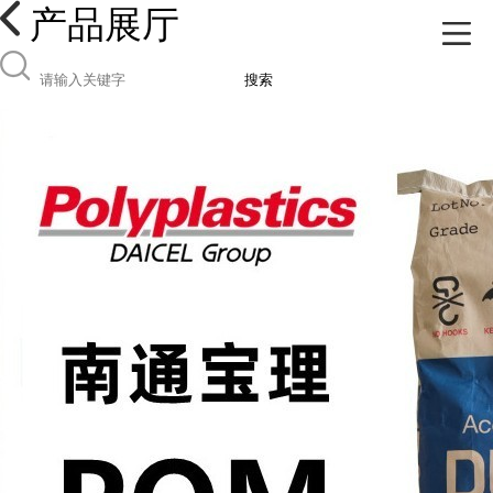
产品展厅
搜索