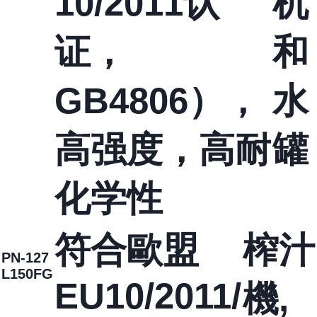
10/2011认
机
证，
和
GB4806），
水
高强度，高耐
罐
化学性
符合歐盟
榨汁
PN-127
L150FG
EU10/2011/
機,