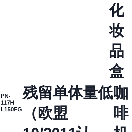
化
妆
品
盒
残留单体量低
咖
PN-
117H
（欧盟
啡
L150FG