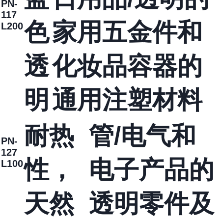
PN-
117
色
家用五金件和
L200
透
化妆品容器的
明
通用注塑材料
耐热
管/电气和
PN-
127
性，
电子产品的
L100
天然
透明零件及