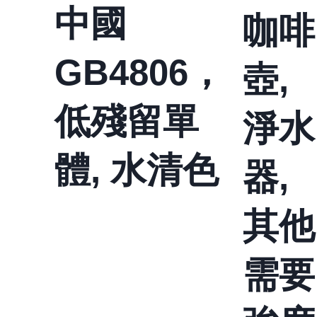
中國
咖啡
GB4806，
壺,
低殘留單
淨水
體, 水清色
器,
其他
需要