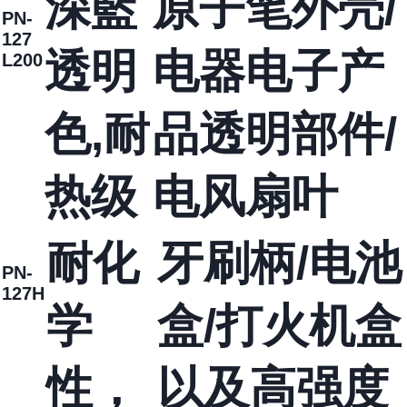
深藍
原子笔外壳/
PN-
127
透明
电器电子产
L200
色,耐
品透明部件/
热级
电风扇叶
耐化
牙刷柄/电池
PN-
127H
学
盒/打火机盒
性，
以及高强度