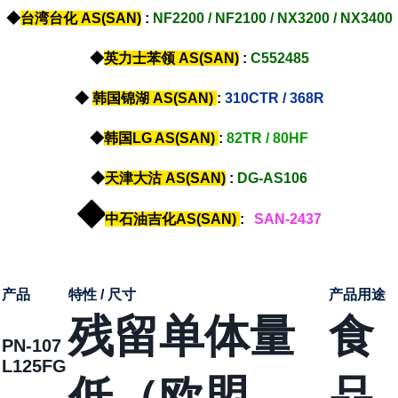
◆
台湾台化 AS(SAN)
:
NF2200
/
NF2100
/
NX3200
/
NX3400
◆
英力士苯领 AS(SAN)
:
C552485
◆
韩国锦湖 AS(SAN)
:
310CTR /
368R
◆
韩国LG AS(SAN)
:
82TR /
80HF
◆
天津大沽 AS(SAN)
:
DG-AS106
◆
中石油吉化AS(SAN)
:
SAN-2437
产品
特性 / 尺寸
产品用途
残留单体量
食
PN-107
L125FG
低（欧盟
品