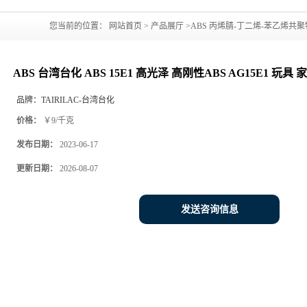
您当前的位置：
网站首页
>
产品展厅
>
ABS 丙烯腈-丁二烯-苯乙烯共聚
刚性ABS AG15E1 玩具 家电外壳专用料
ABS 台湾台化 ABS 15E1 高光泽 高刚性ABS AG15E1 玩
品牌：
TAIRILAC-台湾台化
价格：
￥9/千克
发布日期：
2023-06-17
更新日期：
2026-08-07
发送咨询信息