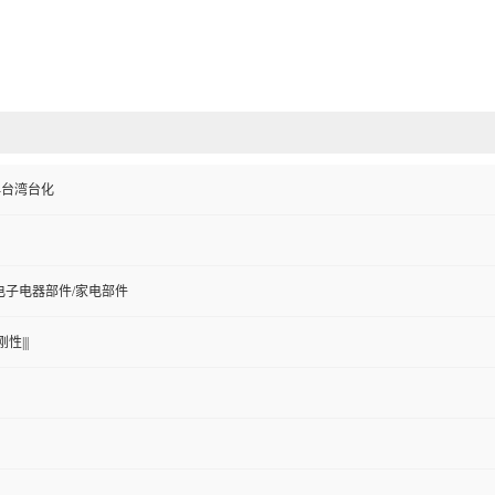
C-台湾台化
电子电器部件/家电部件
性|||