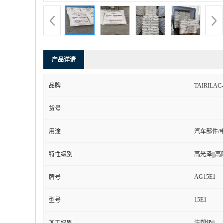
产品详请
品牌
TAIRILA
货号
用途
汽车部件/
特性级别
高光泽|||高刚
AG15E1
牌号
15E1
型号