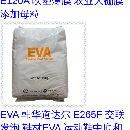
E120A 吹塑薄膜 农业大棚膜
添加母粒
EVA 韩华道达尔 E265F 交联
发泡 鞋材EVA 运动鞋中底和