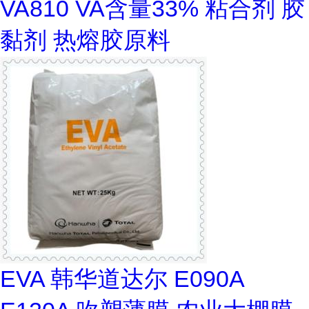
VA810 VA含量33% 粘合剂 胶
黏剂 热熔胶原料
EVA 韩华道达尔 E090A