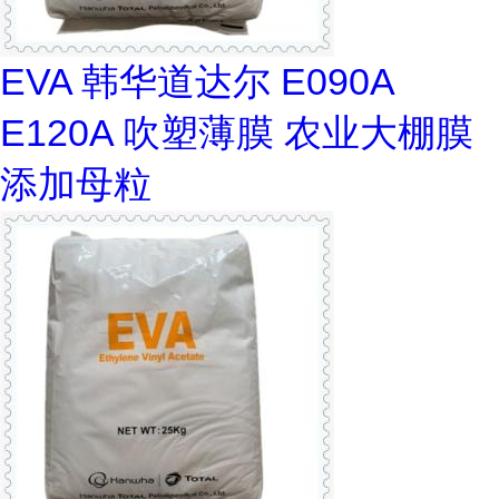
EVA 韩华道达尔 E090A
E120A 吹塑薄膜 农业大棚膜
添加母粒