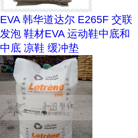
EVA 韩华道达尔 E265F 交联
发泡 鞋材EVA 运动鞋中底和
中底 凉鞋 缓冲垫