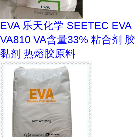
EVA 乐天化学 SEETEC EVA
VA810 VA含量33% 粘合剂 胶
黏剂 热熔胶原料