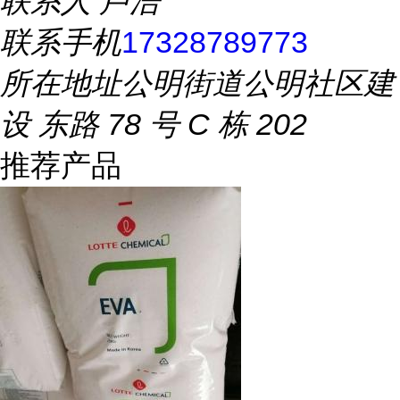
联系人
卢浩
联系手机
17328789773
所在地址
公明街道公明社区建
设 东路 78 号 C 栋 202
推荐产品