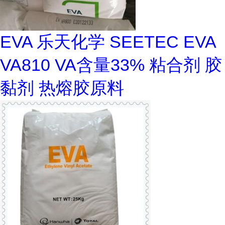
EVA 乐天化学 SEETEC EVA
VA810 VA含量33% 粘合剂 胶
黏剂 热熔胶原料