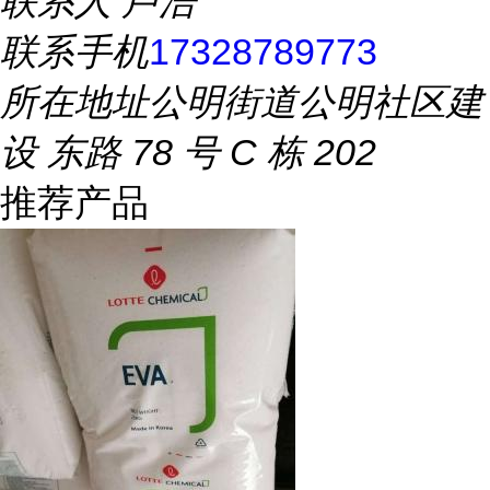
联系人
卢浩
联系手机
17328789773
所在地址
公明街道公明社区建
设 东路 78 号 C 栋 202
推荐产品