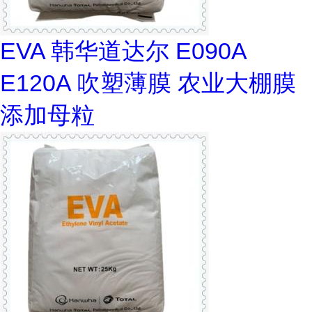
EVA 韩华道达尔 E090A
E120A 吹塑薄膜 农业大棚膜
添加母粒