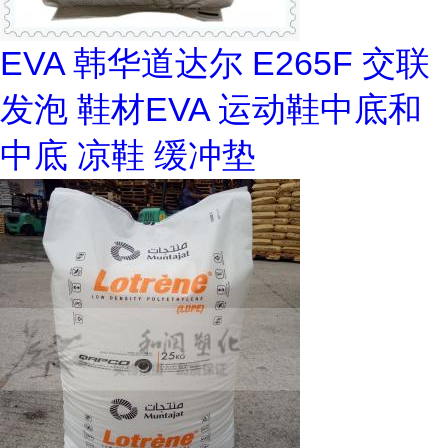
EVA 韩华道达尔 E265F 交联
发泡 鞋材EVA 运动鞋中底和
中底 凉鞋 缓冲垫