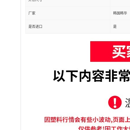
外形尺寸
厂家
韩国韩华
是否进口
是