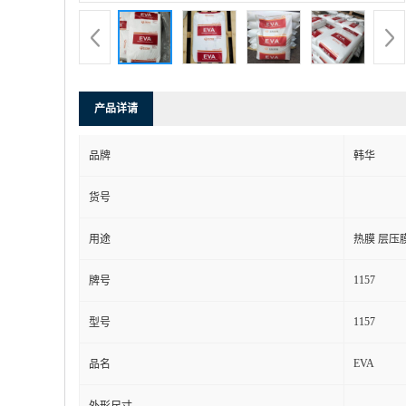
产品详请
品牌
韩华
货号
用途
热膜 层压
1157
牌号
1157
型号
EVA
品名