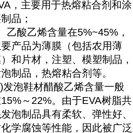
EVA，主要用于热熔粘合剂和涂
层制品；
、乙酸乙烯含量在5%~45%，
主要产品为薄膜（包括农用薄
膜）和片材，注塑、模塑制品，
发泡制品，热熔粘合剂等。
1)发泡鞋材醋酸乙烯含量一般
15%～22%。由于EVA树脂共
混发泡制品具有柔软、弹性好、
耐化学腐蚀等性能，因此被广泛