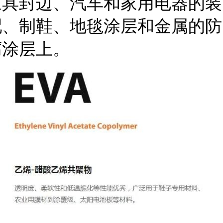
家具封边、汽车和家用电器的装
配、制鞋、地毯涂层和金属的防
腐涂层上。