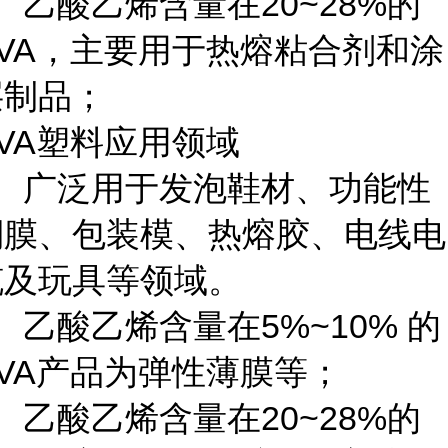
、乙酸乙烯含量在20~28%的
EVA，主要用于热熔粘合剂和涂
层制品；
VA塑料应用领域
1、广泛用于发泡鞋材、功能性
棚膜、包装模、热熔胶、电线电
缆及玩具等领域。
、乙酸乙烯含量在5%~10% 的
EVA产品为弹性薄膜等；
、乙酸乙烯含量在20~28%的