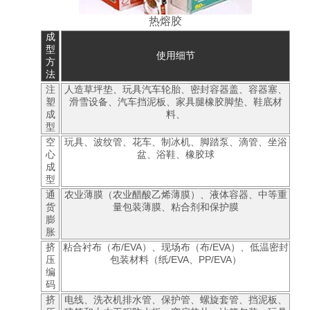
热熔胶
成
型
使用细节
方
法
注
人造草坪垫、玩具汽车轮胎、密封容器盖、容器塞、
塑
滑雪设备、汽车挡泥板、家具腿橡胶脚垫、鞋底材
成
料、
型
空
玩具、波纹管、花车、制冰机、脚踏泵、滴管、坐浴
心
盆、浴鞋、橡胶球
成
型
通
农业薄膜（农业醋酸乙烯薄膜）、液体容器、中等重
货
量包装薄膜、粘合剂和保护膜
膨
胀
挤
粘合衬布（布/EVA）、现场布（布/EVA）、低温密封
压
包装材料（纸/EVA、PP/EVA）
编
码
挤
电线、洗衣机排水管、保护管、螺旋套管、挡泥板、