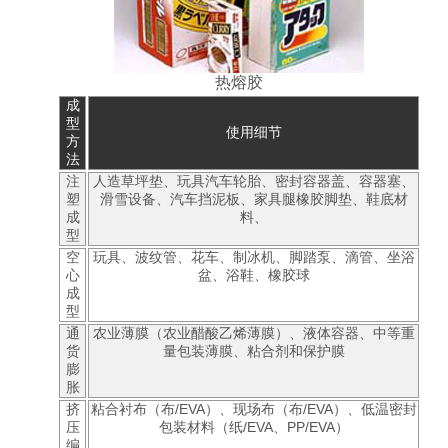
热熔胶
成
型
使用细节
方
法
注
人造草坪垫、玩具汽车轮胎、密封容器盖、容器塞、
塑
滑雪设备、汽车挡泥板、家具腿橡胶脚垫、鞋底材
成
料、
型
空
玩具、波纹管、花车、制冰机、脚踏泵、滴管、坐浴
心
盆、浴鞋、橡胶球
成
型
通
农业薄膜（农业醋酸乙烯薄膜）、液体容器、中等重
货
量包装薄膜、粘合剂和保护膜
膨
胀
挤
粘合衬布（布/EVA）、现场布（布/EVA）、低温密封
压
包装材料（纸/EVA、PP/EVA）
编