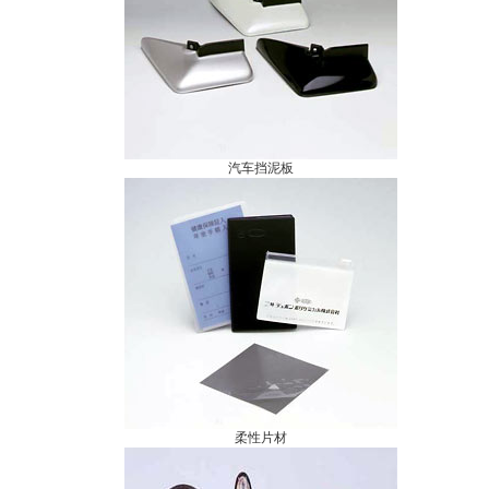
汽车挡泥板
柔性片材