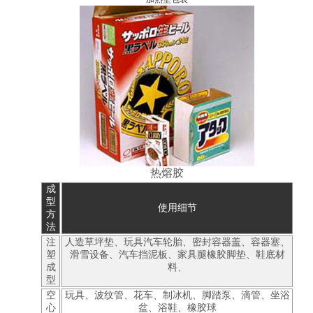
热熔胶
成
型
使用细节
方
法
注
人造草坪垫、玩具汽车轮胎、密封容器盖、容器塞、
塑
滑雪设备、汽车挡泥板、家具腿橡胶脚垫、鞋底材
成
料、
型
空
玩具、波纹管、花车、制冰机、脚踏泵、滴管、坐浴
心
盆、浴鞋、橡胶球