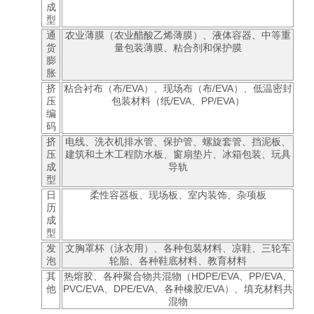
成
型
通
农业薄膜（农业醋酸乙烯薄膜）、液体容器、中等重
货
量包装薄膜、粘合剂和保护膜
膨
胀
挤
粘合衬布（布/EVA）、现场布（布/EVA）、低温密封
压
包装材料（纸/EVA、PP/EVA）
编
码
挤
电线、洗衣机排水管、保护管、螺旋套管、挡泥板、
压
建筑和土木工程防水板、窗扇垫片、冰箱包装、玩具
成
导轨
型
日
柔性容器板、现场板、室内装饰、杂项板
历
成
型
发
文胸罩杯（泳衣用）、各种包装材料、凉鞋、三轮车
泡
轮胎、各种鞋底材料、教育材料
其
热熔胶、各种聚合物共混物（HDPE/EVA、PP/EVA、
他
PVC/EVA、DPE/EVA、各种橡胶/EVA）、填充材料共
混物