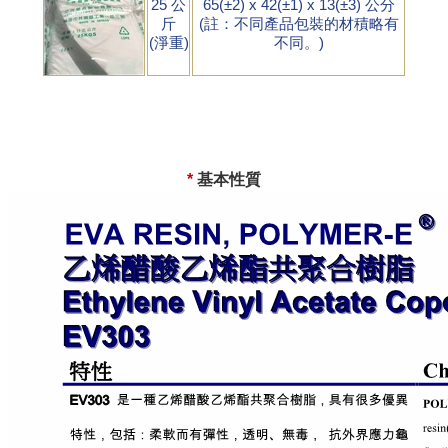
25 公
65(±2) x 42(±1) x 13(±3) 公分
斤
(註：不同產品包裝的材積略有
(淨重)
不同。)
*
基本性質