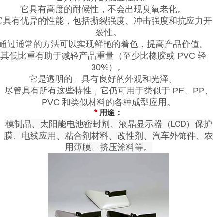
它具有高度的耐候性，不会出现臭氧老化。
它具有优异的性能，包括撕裂强度、冲击强度和抗应力开
裂性。
通过通常的方法可以实现鲜艳的着色，提高产品价值。
其低比重有助于减轻产品重量（至少比橡胶或 PVC 轻
30%）。
它是透明的，具有良好的外观和光泽。
尽管具有所有这些特性，它仍可用于类似于 PE、PP、
PVC 和类似材料的各种成型应用。
*
用途：
模制品、太阳能电池密封剂、液晶显示器（LCD）保护
膜、电线应用、粘合剂材料、改性剂、汽车外饰件、农
用薄膜、挤压涂料等。