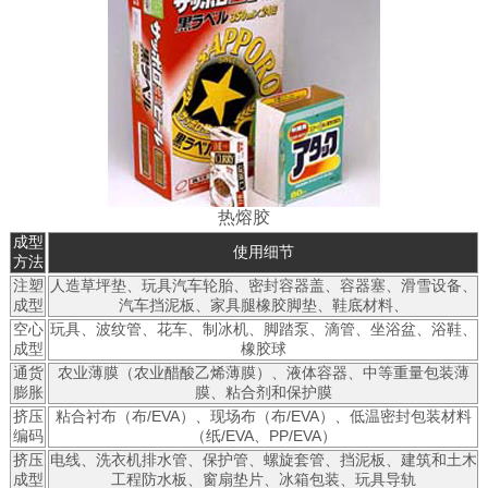
热熔胶
成型
使用细节
方法
注塑
人造草坪垫、玩具汽车轮胎、密封容器盖、容器塞、滑雪设备、
成型
汽车挡泥板、家具腿橡胶脚垫、鞋底材料、
空心
玩具、波纹管、花车、制冰机、脚踏泵、滴管、坐浴盆、浴鞋、
成型
橡胶球
通货
农业薄膜（农业醋酸乙烯薄膜）、液体容器、中等重量包装薄
膨胀
膜、粘合剂和保护膜
挤压
粘合衬布（布/EVA）、现场布（布/EVA）、低温密封包装材料
编码
（纸/EVA、PP/EVA）
挤压
电线、洗衣机排水管、保护管、螺旋套管、挡泥板、建筑和土木
成型
工程防水板、窗扇垫片、冰箱包装、玩具导轨