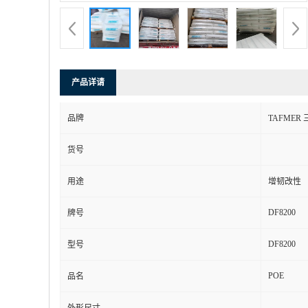
产品详请
品牌
TAFMER
货号
用途
增韧改性
DF8200
牌号
DF8200
型号
POE
品名