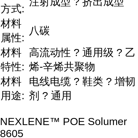
注射成型 ? 挤出成型
方式:
材料
八碳
属性:
材料
高流动性 ? 通用级 ? 乙
特性:
烯-辛烯共聚物
材料
电线电缆 ? 鞋类 ? 增韧
用途:
剂 ? 通用
NEXLENE™ POE Solumer
8605