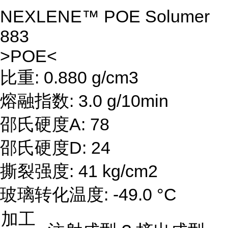
NEXLENE™ POE Solumer
883
>POE<
比重: 0.880 g/cm3
熔融指数: 3.0 g/10min
邵氏硬度A: 78
邵氏硬度D: 24
撕裂强度: 41 kg/cm2
玻璃转化温度: -49.0 °C
加工