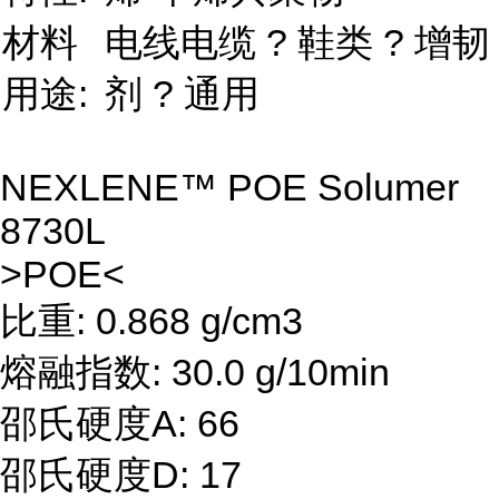
材料
电线电缆 ? 鞋类 ? 增韧
用途:
剂 ? 通用
NEXLENE™ POE Solumer
8730L
>POE<
比重: 0.868 g/cm3
熔融指数: 30.0 g/10min
邵氏硬度A: 66
邵氏硬度D: 17