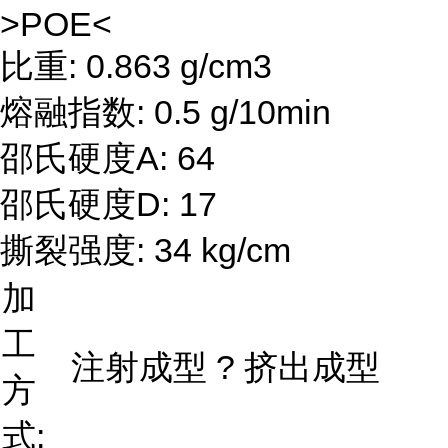
>POE<
比重: 0.863 g/cm3
熔融指数: 0.5 g/10min
邵氏硬度A: 64
邵氏硬度D: 17
撕裂强度: 34 kg/cm
加
工
注射成型 ? 挤出成型
方
式: