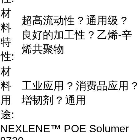
材
超高流动性 ? 通用级 ?
料
良好的加工性 ? 乙烯-辛
特
烯共聚物
性:
材
料
工业应用 ? 消费品应用 ?
用
增韧剂 ? 通用
途:
NEXLENE™ POE Solumer