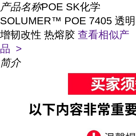
产品名称
POE SK化学
SOLUMER™ POE 7405 透明
增韧改性 热熔胶
查看相似产
品 >
简介