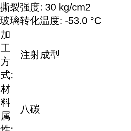
撕裂强度: 30 kg/cm2
玻璃转化温度: -53.0 °C
加
工
注射成型
方
式:
材
料
八碳
属
性: