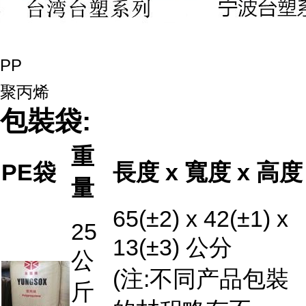
P
P
聚丙烯
包裝袋:
重
PE袋
長度 x 寬度 x 高度
量
65(±2) x 42(±1) x
25
13(±3) 公分
公
(注:不同产品包裝
斤