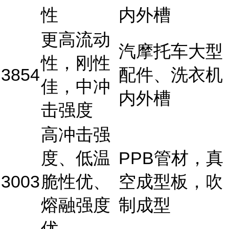
性
内外槽
更高流动
汽摩托车大型
性，刚性
3854
配件、洗衣机
佳，中冲
内外槽
击强度
高冲击强
度、低温
PPB管材，真
3003
脆性优、
空成型板，吹
熔融强度
制成型
优