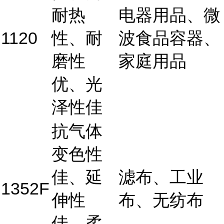
耐热
电器用品、微
1120
性、耐
波食品容器、
磨性
家庭用品
优、光
泽性佳
抗气体
变色性
佳、延
滤布、工业
1352F
伸性
布、无纺布
佳、柔