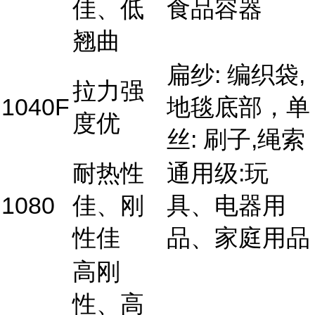
佳、低
食品容器
翘曲
扁纱: 编织袋,
拉力强
1040F
地毯底部，单
度优
丝: 刷子,绳索
耐热性
通用级:玩
1080
佳、刚
具、电器用
性佳
品、家庭用品
高刚
性、高