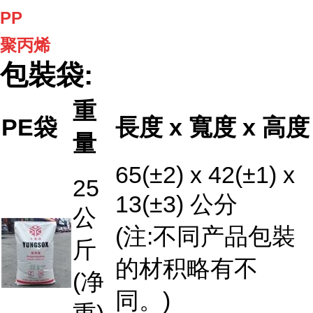
PP
聚丙烯
包裝袋:
重
PE袋
長度 x 寬度 x 高度
量
65(±2) x 42(±1) x
25
13(±3) 公分
公
(注:不同产品包裝
斤
的材积略有不
(净
同。)