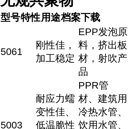
无规共聚物
型号
特性
用途
档案下载
EPP发泡原
刚性佳，
料，挤出板
5061
加工稳定
材，射吹产
品
PPR管
耐应力蠕
材、建筑用
变性佳、
冷热水管、
5003
低温脆性
饮用水管、