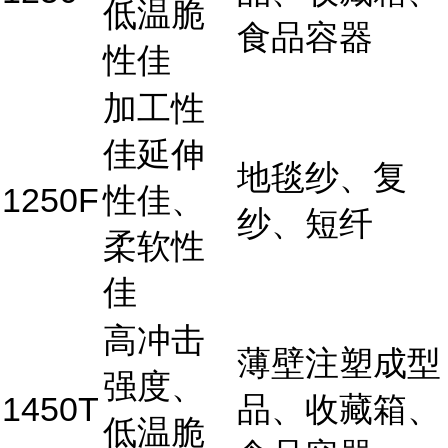
低温脆
食品容器
性佳
加工性
佳延伸
地毯纱、复
1250F
性佳、
纱、短纤
柔软性
佳
高冲击
薄壁注塑成型
强度、
1450T
品、收藏箱、
低温脆