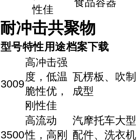
食品容器
性佳
耐冲击共聚物
型号
特性
用途
档案下载
高冲击强
度，低温
瓦楞板、吹制
3009
脆性优，
成型
刚性佳
高流动
汽摩托车大型
3500
性，高刚
配件、洗衣机