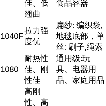
佳、低
食品容器
翘曲
扁纱: 编织袋,
拉力强
1040F
地毯底部，单
度优
丝: 刷子,绳索
耐热性
通用级:玩
1080
佳、刚
具、电器用
性佳
品、家庭用品
高刚
性、高