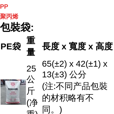
PP
聚丙烯
包裝袋:
重
PE袋
長度 x 寬度 x 高度
量
65(±2) x 42(±1) x
25
13(±3) 公分
公
(注:不同产品包裝
斤
的材积略有不
(净
同。)