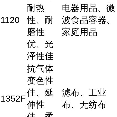
耐热
电器用品、微
1120
性、耐
波食品容器、
磨性
家庭用品
优、光
泽性佳
抗气体
变色性
佳、延
滤布、工业
1352F
伸性
布、无纺布
佳、柔