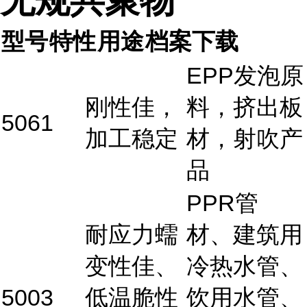
无规共聚物
型号
特性
用途
档案下载
EPP发泡原
刚性佳，
料，挤出板
5061
加工稳定
材，射吹产
品
PPR管
耐应力蠕
材、建筑用
变性佳、
冷热水管、
5003
低温脆性
饮用水管、