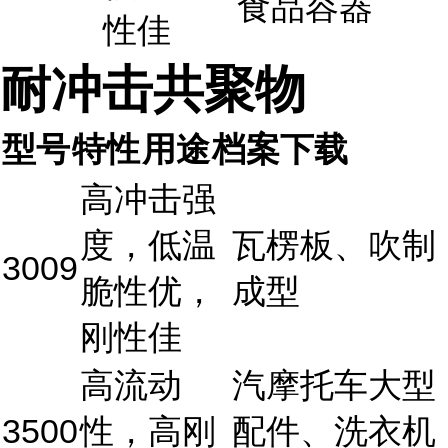
食品容器
性佳
耐冲击共聚物
型号
特性
用途
档案下载
高冲击强
度，低温
瓦楞板、吹制
3009
脆性优，
成型
刚性佳
高流动
汽摩托车大型
3500
性，高刚
配件、洗衣机