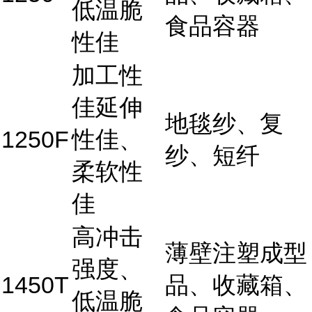
低温脆
食品容器
性佳
加工性
佳延伸
地毯纱、复
1250F
性佳、
纱、短纤
柔软性
佳
高冲击
薄壁注塑成型
强度、
1450T
品、收藏箱、
低温脆