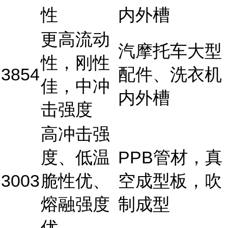
性
内外槽
更高流动
汽摩托车大型
性，刚性
3854
配件、洗衣机
佳，中冲
内外槽
击强度
高冲击强
度、低温
PPB管材，真
3003
脆性优、
空成型板，吹
熔融强度
制成型
优