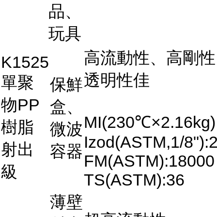
品、
玩具
高流動性、高剛性
K1525
透明性佳
單聚
保鮮
物PP
盒、
MI(230℃×2.16kg)
樹脂
微波
Izod(ASTM,1/8"):2
射出
容器
FM(ASTM):18000
級
TS(ASTM):36
薄壁