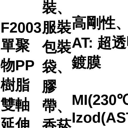
裝、
高剛性
服裝
F2003
AT: 超
單聚
包裝
鍍膜
物PP
袋、
樹脂
膠
MI(230℃
雙軸
帶、
Izod(AS
延伸
香菸