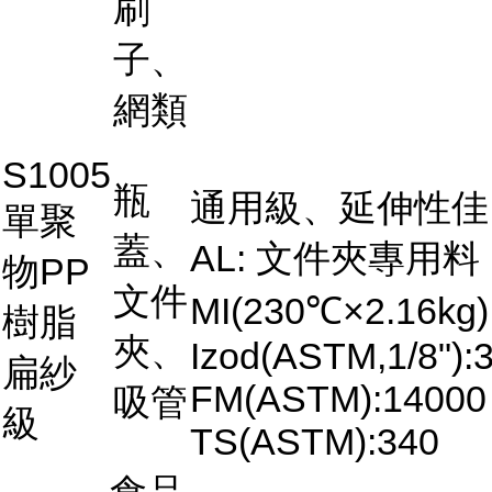
刷
子、
網類
S1005
瓶
通用級、延伸性佳
單聚
蓋、
AL: 文件夾專用料
物PP
文件
MI(230℃×2.16kg)
樹脂
夾、
Izod(ASTM,1/8"):3
扁紗
FM(ASTM):14000
吸管
級
TS(ASTM):340