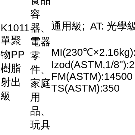
食品
容
通用級; AT: 光學
K1011
器、
單聚
電器
MI(230℃×2.16kg)
物PP
零
Izod(ASTM,1/8"):2
樹脂
件、
FM(ASTM):14500
射出
家庭
TS(ASTM):350
級
用
品、
玩具