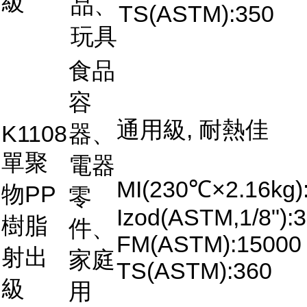
級
品、
TS(ASTM):350
玩具
食品
容
通用級, 耐熱佳
K1108
器、
單聚
電器
MI(230℃×2.16kg)
物PP
零
Izod(ASTM,1/8"):3
樹脂
件、
FM(ASTM):15000
射出
家庭
TS(ASTM):360
級
用