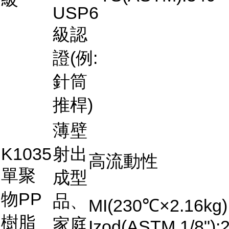
USP6
級認
證(例:
針筒
推桿)
薄壁
K1035
射出
高流動性
單聚
成型
物PP
品、
MI(230℃×2.16kg)
樹脂
家庭
Izod(ASTM,1/8"):2