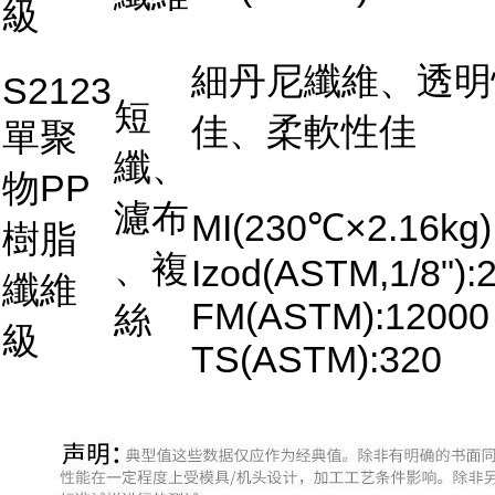
級
細丹尼纖維、透明
S2123
短
佳、柔軟性佳
單聚
纖、
物PP
濾布
MI(230℃×2.16kg)
樹脂
、複
Izod(ASTM,1/8"):2
纖維
FM(ASTM):12000
絲
級
TS(ASTM):320