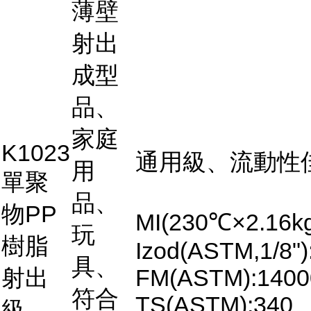
薄壁
射出
成型
品、
家庭
K1023
通用級、流動性
用
單聚
品、
物PP
MI(230℃×2.16kg
玩
樹脂
Izod(ASTM,1/8")
具、
射出
FM(ASTM):1400
符合
TS(ASTM):340
級