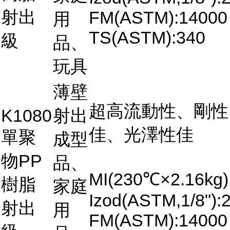
射出
FM(ASTM):14000
用
TS(ASTM):340
級
品、
玩具
薄壁
超高流動性、剛性
K1080
射出
佳、光澤性佳
單聚
成型
物PP
品、
MI(230℃×2.16kg)
樹脂
家庭
Izod(ASTM,1/8"):2
射出
用
FM(ASTM):14000