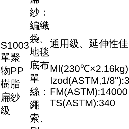
紗：
編織
袋、
通用級、延伸性佳
S1003
地毯
單聚
底布
MI(230℃×2.16kg)
物PP
單
Izod(ASTM,1/8"):3
樹脂
絲：
FM(ASTM):14000
扁紗
TS(ASTM):340
繩
級
索、