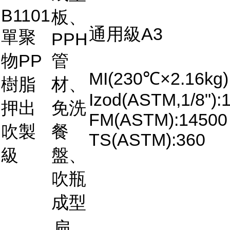
B1101
板、
通用級A3
單聚
PPH
物PP
管
MI(230℃×2.16kg)
樹脂
材、
Izod(ASTM,1/8"):
押出
免洗
FM(ASTM):14500
吹製
餐
TS(ASTM):360
級
盤、
吹瓶
成型
扁