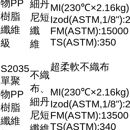
物PP
細丹
MI(230℃×2.16kg)
樹脂
尼短
Izod(ASTM,1/8"):2
纖維
纖
FM(ASTM):15000
TS(ASTM):350
級
維
超柔軟不織布
S2035
不織
單聚
布、
MI(230℃×2.16kg)
物PP
細丹
Izod(ASTM,1/8"):2
樹脂
尼短
FM(ASTM):13500
纖維
TS(ASTM):340
纖維