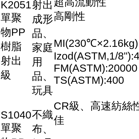
超高流動性
K2051
射出
高剛性
單聚
成形
物PP
品、
MI(230℃×2.16kg)
樹脂
家庭
Izod(ASTM,1/8"):4
射出
用
FM(ASTM):20000
級
品、
TS(ASTM):400
玩具
CR級、高速紡絲
不織
S1040
佳
單聚
布、