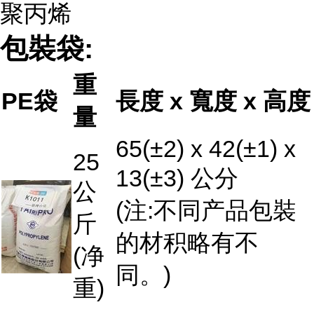
聚丙烯
包裝袋:
重
PE袋
長度 x 寬度 x 高度
量
65(±2) x 42(±1) x
25
13(±3) 公分
公
(注:不同产品包裝
斤
的材积略有不
(净
同。)
重)