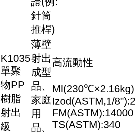
證(例:
針筒
推桿)
薄壁
K1035
射出
高流動性
單聚
成型
物PP
品、
MI(230℃×2.16kg)
樹脂
家庭
Izod(ASTM,1/8"):2
射出
FM(ASTM):14000
用
TS(ASTM):340
級
品、