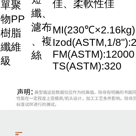
佳、柔軟性佳
單聚
纖、
物PP
濾布
MI(230℃×2.16kg)
樹脂
、複
Izod(ASTM,1/8"):2
纖維
FM(ASTM):12000
絲
級
TS(ASTM):320