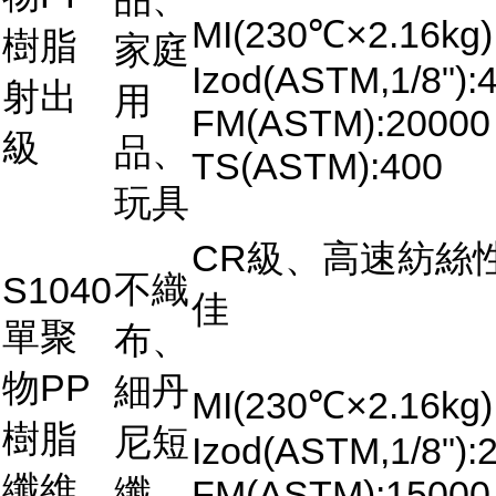
MI(230℃×2.16kg)
樹脂
家庭
Izod(ASTM,1/8"):4
射出
用
FM(ASTM):20000
級
品、
TS(ASTM):400
玩具
CR級、高速紡絲
不織
S1040
佳
單聚
布、
物PP
細丹
MI(230℃×2.16kg)
樹脂
尼短
Izod(ASTM,1/8"):2
纖維
纖
FM(ASTM):15000