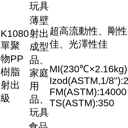
玩具
薄壁
超高流動性、剛性
K1080
射出
佳、光澤性佳
單聚
成型
物PP
品、
MI(230℃×2.16kg)
樹脂
家庭
Izod(ASTM,1/8"):2
射出
用
FM(ASTM):14000
級
品、
TS(ASTM):350
玩具
食品