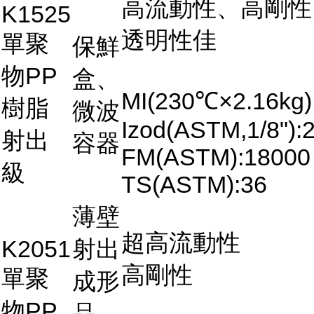
高流動性、高剛性
K1525
透明性佳
單聚
保鮮
物PP
盒、
MI(230℃×2.16kg)
樹脂
微波
Izod(ASTM,1/8"):2
射出
容器
FM(ASTM):18000
級
TS(ASTM):36
薄壁
超高流動性
K2051
射出
高剛性
單聚
成形
物PP
品、