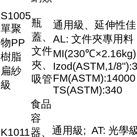
S1005
瓶
通用級、延伸性佳
單聚
蓋、
AL: 文件夾專用料
物PP
文件
MI(230℃×2.16kg)
樹脂
夾、
Izod(ASTM,1/8"):3
扁紗
FM(ASTM):14000
吸管
級
TS(ASTM):340
食品
容
通用級; AT: 光學
K1011
器、