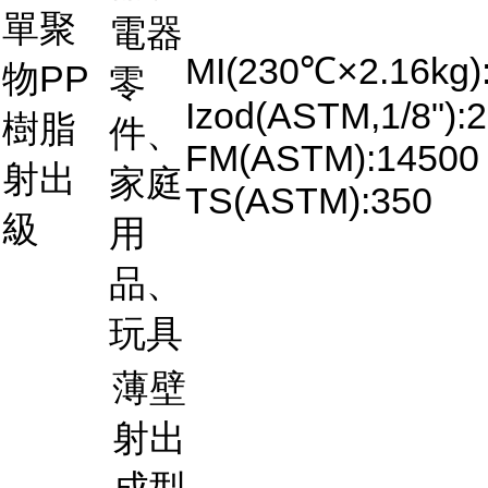
單聚
電器
MI(230℃×2.16kg)
物PP
零
Izod(ASTM,1/8"):2
樹脂
件、
FM(ASTM):14500
射出
家庭
TS(ASTM):350
級
用
品、
玩具
薄壁
射出