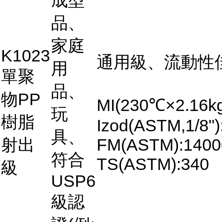
成型
品、
家庭
K1023
通用級、流動性
用
單聚
品、
物PP
MI(230℃×2.16kg
玩
樹脂
Izod(ASTM,1/8")
具、
射出
FM(ASTM):1400
符合
TS(ASTM):340
級
USP6
級認