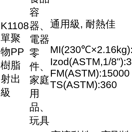
容
通用級, 耐熱佳
K1108
器、
單聚
電器
MI(230℃×2.16kg)
物PP
零
Izod(ASTM,1/8"):3
樹脂
件、
FM(ASTM):15000
射出
家庭
TS(ASTM):360
級
用
品、
玩具