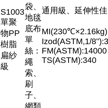
袋、
通用級、延伸性佳
S1003
地毯
單聚
底布
MI(230℃×2.16kg)
物PP
單
Izod(ASTM,1/8"):3
樹脂
絲：
FM(ASTM):14000
扁紗
TS(ASTM):340
繩
級
索、
刷
子、
網類