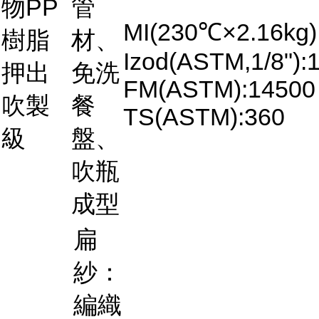
物PP
管
MI(230℃×2.16kg)
樹脂
材、
Izod(ASTM,1/8"):
押出
免洗
FM(ASTM):14500
吹製
餐
TS(ASTM):360
級
盤、
吹瓶
成型
扁
紗：
編織