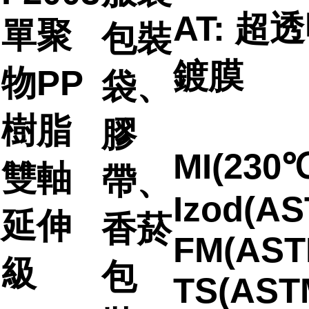
AT: 超
單聚
包裝
鍍膜
物PP
袋、
樹脂
膠
MI(230℃
雙軸
帶、
Izod(AS
延伸
香菸
FM(AST
級
包
TS(AST