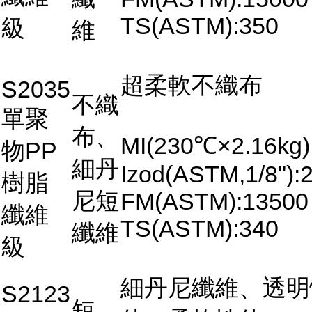
TS(ASTM):350
級
維
超柔軟不織布
S2035
不織
單聚
布、
MI(230℃×2.16kg)
物PP
細丹
Izod(ASTM,1/8"):2
樹脂
尼短
FM(ASTM):13500
纖維
TS(ASTM):340
纖維
級
細丹尼纖維、透明
S2123
短