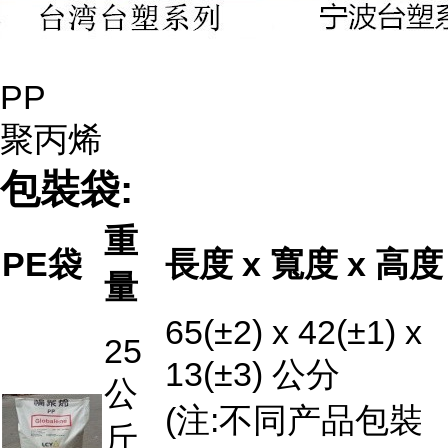
PP
聚丙烯
包裝袋:
重
PE袋
長度 x 寬度 x 高度
量
65(±2) x 42(±1) x
25
13(±3) 公分
公
(注:不同产品包裝
斤