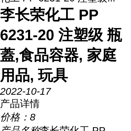
李长荣化工 PP
6231-20 注塑级 瓶
蓋,食品容器, 家庭
用品, 玩具
2022-10-17
产品详情
价格：
8
产品名称
李长荣化工 PP