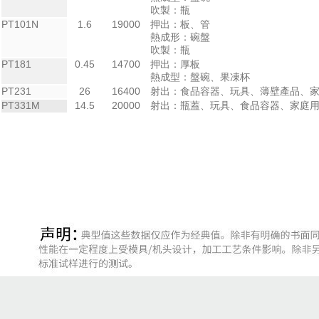
吹製：瓶
PT101N
1.6
19000
押出：板、管
熱成形：碗盤
吹製：瓶
PT181
0.45
14700
押出：厚板
熱成型：盤碗、果凍杯
PT231
26
16400
射出：食品容器、玩具、薄壁產品、
PT331M
14.5
20000
射出：瓶蓋、玩具、食品容器、家庭