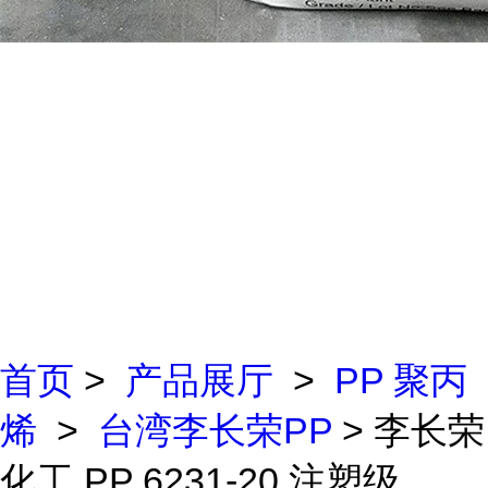
首页
>
产品展厅
>
PP 聚丙
烯
>
台湾李长荣PP
> 李长荣
化工 PP 6231-20 注塑级...