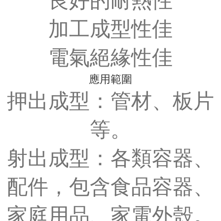
良好的耐熱性
加工成型性佳
電氣絕緣性佳
應用範圍
押出成型：管材、板片
等。
射出成型：各類容器、
配件，包含食品容器、
家庭用品、家電外殼。