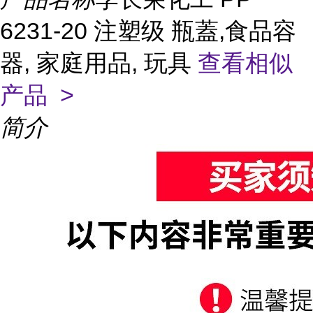
6231-20 注塑级 瓶蓋,食品容
器, 家庭用品, 玩具
查看相似
产品 >
简介