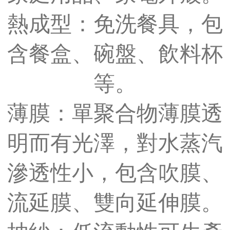
熱成型：免洗餐具，包
含餐盒、碗盤、飲料杯
等。
薄膜：單聚合物薄膜透
明而有光澤，對水蒸汽
滲透性小，包含吹膜、
流延膜、雙向延伸膜。