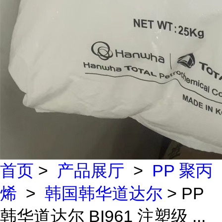
首页
>
产品展厅
>
PP 聚丙
烯
>
韩国韩华道达尔
> PP
韩华道达尔 BI961 注塑级 ...