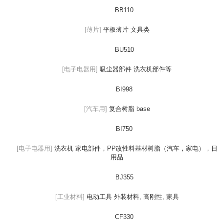
BB110
[薄片]
平板薄片 文具类
BU510
[电子电器用]
吸尘器部件 洗衣机部件等
BI998
[汽车用]
复合树脂 base
BI750
[电子电器用]
洗衣机 家电部件，PP改性料基材树脂（汽车，家电），日
用品
BJ355
[工业材料]
电动工具 外装材料, 高刚性, 家具
CF330