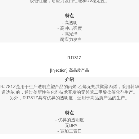
铰链性能，耐应力发白性能和UV稳定性。
特点
- 高透明
- 高冲击强度
- 高光泽
- 耐应力发白
RJ781Z
[Injection] 高品质产品
介绍
RJ781Z是用于生产透明注塑产品的丙烯-乙烯无规共聚聚丙烯，采用韩华
道达尔 的，通过创新性催化剂技术开发的无邻苯二甲酸盐催化剂生产。
另外，RJ781Z具有优异的透明度，适用于高品质产品的生产。
特点
- 优异的透明度
- 无BPA
- 宽加工窗口