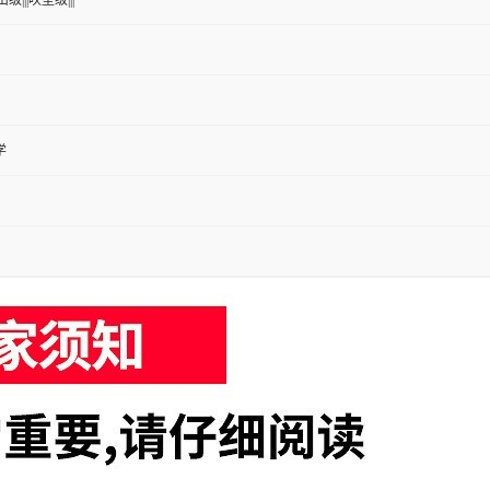
级|||吹塑级|||
学