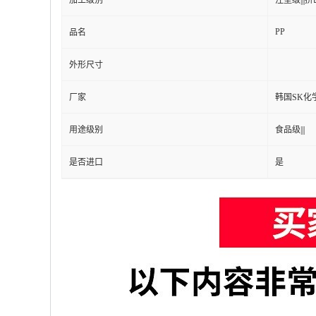
加工级别
注塑级|||挤出
PP
品名
外形尺寸
厂家
韩国SK化
用途级别
食品级|||
是否进口
是