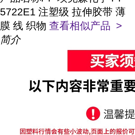
5722E1 注塑级 拉伸胶带 薄
膜 线 织物
查看相似产品 >
简介