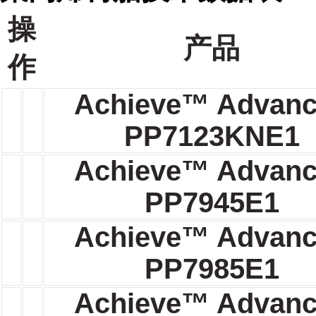
操
产品
作
Achieve™ Advan
PP7123KNE1
Achieve™ Advan
PP7945E1
Achieve™ Advan
PP7985E1
Achieve™ Advan