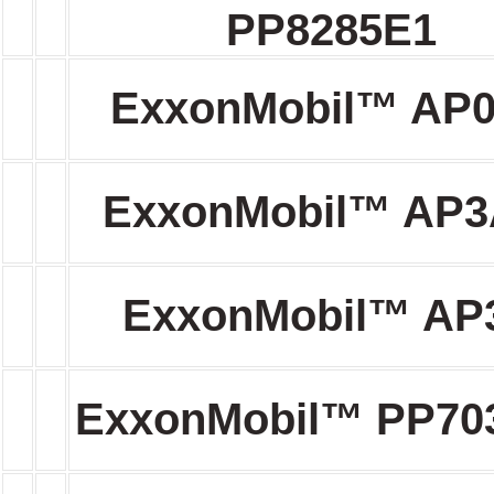
PP8285E1
ExxonMobil™ AP
ExxonMobil™ AP
ExxonMobil™ AP
ExxonMobil™ PP70