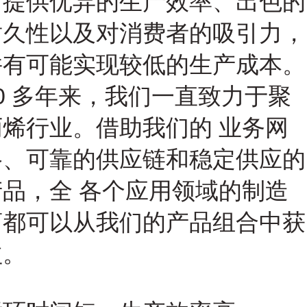
者提供优异的生产效率、出色的
耐久性以及对消费者的吸引力，
并有可能实现较低的生产成本。
50 多年来，我们一直致力于聚
丙烯行业。借助我们的 业务网
络、可靠的供应链和稳定供应的
产品，全 各个应用领域的制造
商都可以从我们的产品组合中获
益。