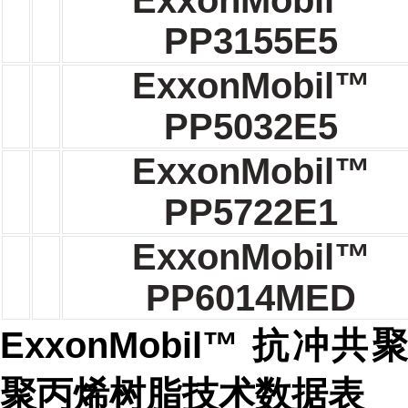
ExxonMobil™
PP3155E5
ExxonMobil™
PP5032E5
ExxonMobil™
PP5722E1
ExxonMobil™
PP6014MED
ExxonMobil™ 抗冲共聚
聚丙烯树脂技术数据表