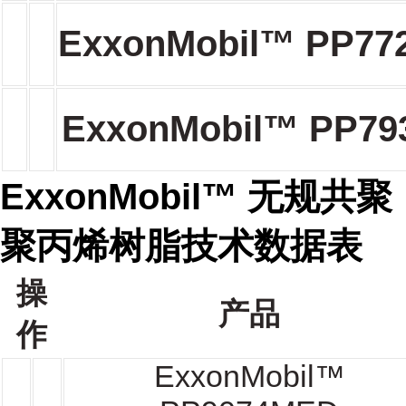
ExxonMobil™ PP77
ExxonMobil™ PP79
ExxonMobil™ 无规共聚
聚丙烯树脂技术数据表
操
产品
作
ExxonMobil™