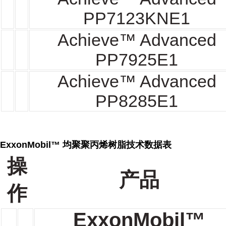
PP7123KNE1
Achieve™ Advanced
PP7925E1
Achieve™ Advanced
PP8285E1
ExxonMobil™ 均聚聚丙烯树脂技术数据表
操
产品
作
ExxonMobil™