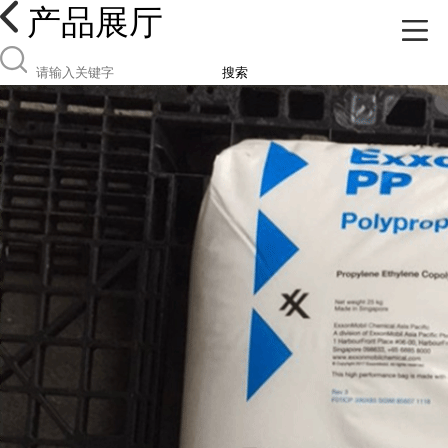
产品展厅
搜索