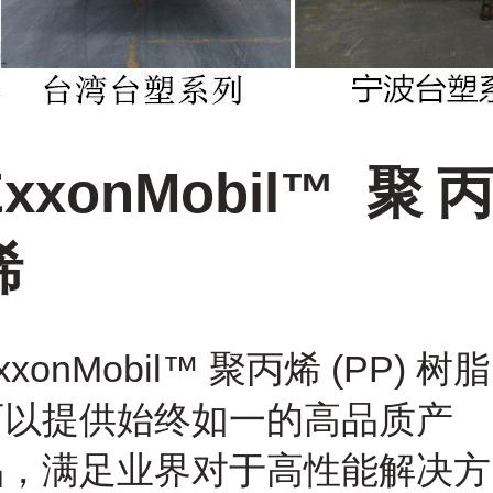
ExxonMobil™ 聚丙
烯
xxonMobil™ 聚丙烯 (PP) 树脂
可以提供始终如一的高品质产
品，满足业界对于高性能解决方