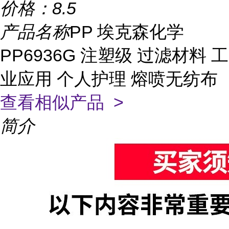
价格：
8.5
产品名称
PP 埃克森化学
PP6936G 注塑级 过滤材料 工
业应用 个人护理 熔喷无纺布
查看相似产品 >
简介