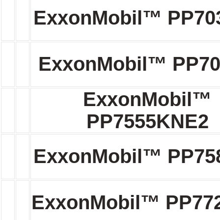
ExxonMobil™ PP70
ExxonMobil™ PP7
ExxonMobil™
PP7555KNE2
ExxonMobil™ PP75
ExxonMobil™ PP77