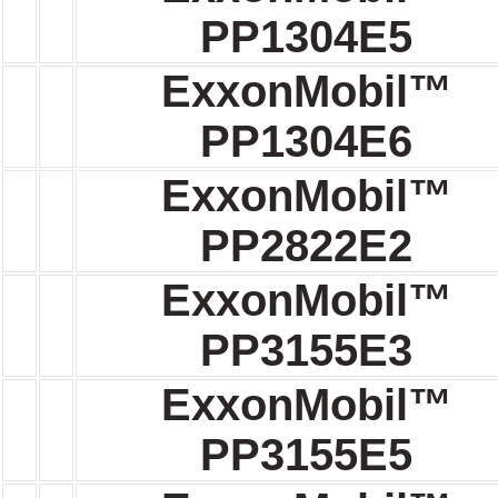
PP1304E5
ExxonMobil™
PP1304E6
ExxonMobil™
PP2822E2
ExxonMobil™
PP3155E3
ExxonMobil™
PP3155E5