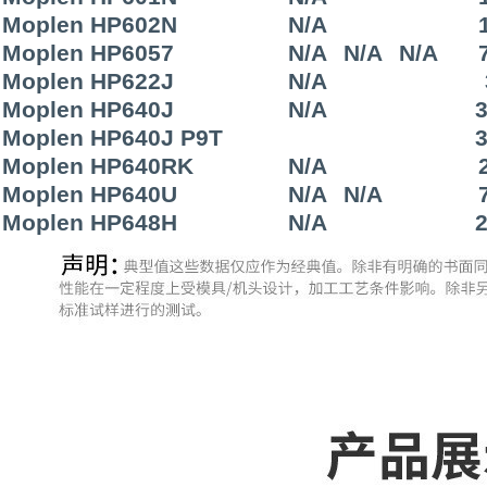
Moplen HP602N
N/A
Moplen HP6057
N/A
N/A
N/A
Moplen HP622J
N/A
Moplen HP640J
N/A
3
Moplen HP640J P9T
3
Moplen HP640RK
N/A
Moplen HP640U
N/A
N/A
Moplen HP648H
N/A
2