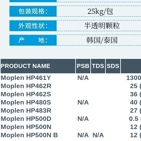
PRODUCT NAME
PSB
TDS
SDS
Moplen HP461Y
N/A
1300
Moplen HP462R
25 
Moplen HP462S
36 
Moplen HP480S
N/A
40 
Moplen HP483R
27 
Moplen HP500D
N/A
0.5
Moplen HP500N
12 
Moplen HP500N B
N/A
N/A
12 