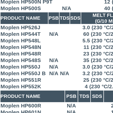
Moplen HP500N P9T
12 
Moplen HP500S
N/A
40 
MELT F
PRODUCT NAME
PSB
TDS
SDS
(G/10 M
Moplen HP526J
3.0 (230 °C/
Moplen HP544T
N/A
60 (230 °C/
Moplen HP548L
5.5 (230 °C/
Moplen HP548N
11 (230 °C/
Moplen HP548R
23 (230 °C/
Moplen HP548S
N/A
35 (230 °C/
Moplen HP550J
N/A
3.0 (230 °C/
Moplen HP550J B
N/A
N/A
3.2 (230 °C/
Moplen HP551R
25 (230 °C/
Moplen HP552K
4 (230 °C/2
PRODUCT NAME
PSB
TDS
SDS
Moplen HP600R
N/A
Moplen HP601N
N/A