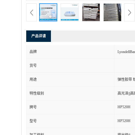
产品详请
品牌
Lyondell
货号
用途
弹性胶带 
特性级别
高光泽|||高刚
HP520H
牌号
HP520H
型号