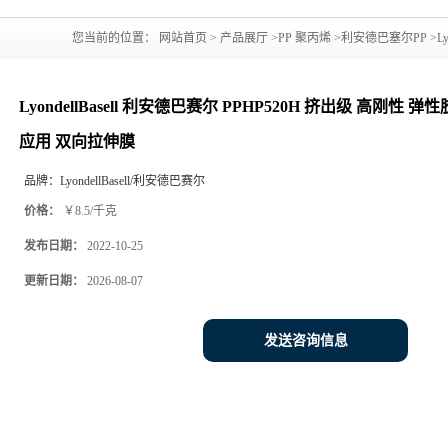
您当前的位置：
网站首页
>
产品展厅
>
PP 聚丙烯
>
利安德巴塞尔PP
>
L
软包装 食品包装应用 双向拉伸膜
LyondellBasell 利安德巴赛尔 PPHP520H 挤出级 高刚性
应用 双向拉伸膜
品牌：
LyondellBasell/利安德巴赛尔
价格：
￥8.5/千克
发布日期：
2022-10-25
更新日期：
2026-08-07
发送咨询信息