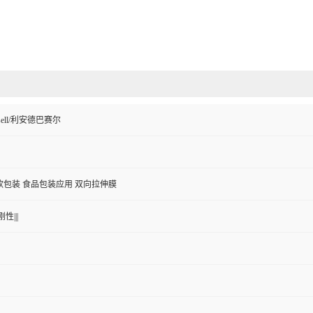
Basell/利安德巴赛尔
软包装 食品包装应用 双向拉伸膜
性|||