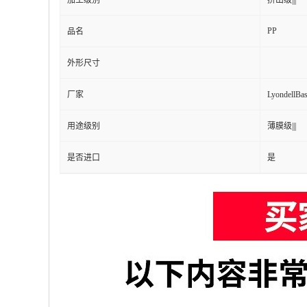
加工级别
挤出级|||
PP
品名
外形尺寸
厂家
Lyondell
用途级别
薄膜级|||
是否进口
是