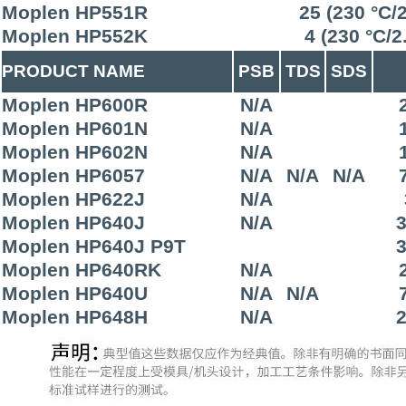
Moplen HP551R
25 (230 °C/
Moplen HP552K
4 (230 °C/2
PRODUCT NAME
PSB
TDS
SDS
Moplen HP600R
N/A
Moplen HP601N
N/A
Moplen HP602N
N/A
Moplen HP6057
N/A
N/A
N/A
Moplen HP622J
N/A
Moplen HP640J
N/A
3
Moplen HP640J P9T
3
Moplen HP640RK
N/A
Moplen HP640U
N/A
N/A
Moplen HP648H
N/A
2