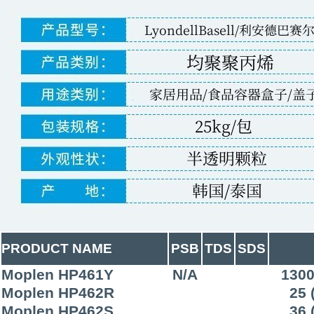
PRODUCT NAME
PSB
TDS
SDS
Moplen HP461Y
N/A
1300
Moplen HP462R
25 
Moplen HP462S
36 