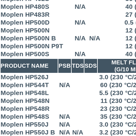
Moplen HP480S
N/A
40 
Moplen HP483R
27 
Moplen HP500D
N/A
0.5
Moplen HP500N
12 
Moplen HP500N B
N/A
N/A
12 
Moplen HP500N P9T
12 
Moplen HP500S
N/A
40 
MELT F
PRODUCT NAME
PSB
TDS
SDS
(G/10 M
Moplen HP526J
3.0 (230 °C/
Moplen HP544T
N/A
60 (230 °C/
Moplen HP548L
5.5 (230 °C/
Moplen HP548N
11 (230 °C/
Moplen HP548R
23 (230 °C/
Moplen HP548S
N/A
35 (230 °C/
Moplen HP550J
N/A
3.0 (230 °C/
Moplen HP550J B
N/A
N/A
3.2 (230 °C/