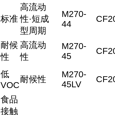
高流动
M270-
标准
性·短成
CF2
44
型周期
耐候
高流动
M270-
CF2
45
性
性
低
M270-
耐候性
CF2
45LV
VOC
食品
接触