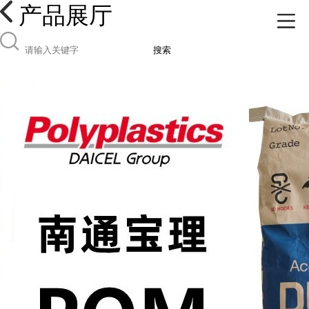
产品展厅
搜索