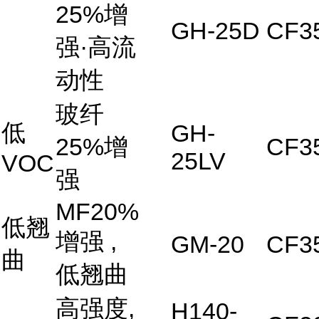
25%增
GH-25D
CF3
强·高流
动性
玻纤
低
GH-
25%增
CF3
25LV
VOC
强
MF20%
低翘
增强 ,
GM-20
CF3
曲
低翘曲
高强度,
H140-