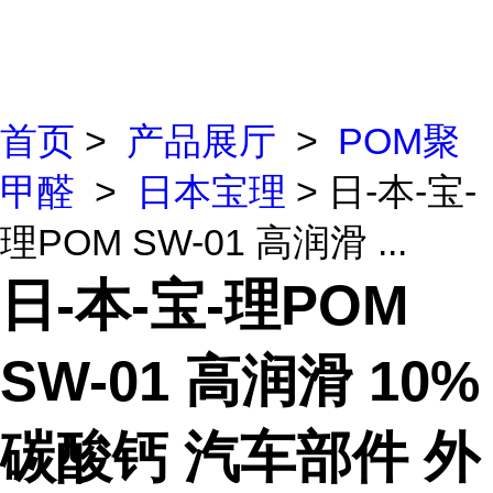
首页
>
产品展厅
>
POM聚
甲醛
>
日本宝理
> 日-本-宝-
理POM SW-01 高润滑 ...
日-本-宝-理POM
SW-01 高润滑 10%
碳酸钙 汽车部件 外