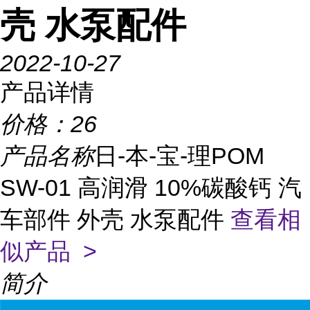
壳 水泵配件
2022-10-27
产品详情
价格：
26
产品名称
日-本-宝-理POM
SW-01 高润滑 10%碳酸钙 汽
车部件 外壳 水泵配件
查看相
似产品 >
简介