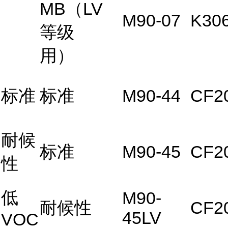
MB（LV
M90-07
K30
等级
用）
标准
标准
M90-44
CF2
耐候
标准
M90-45
CF2
性
低
M90-
耐候性
CF2
45LV
VOC