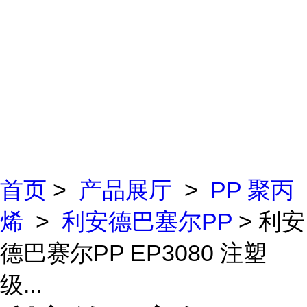
首页
>
产品展厅
>
PP 聚丙
烯
>
利安德巴塞尔PP
> 利安
德巴赛尔PP EP3080 注塑
级...