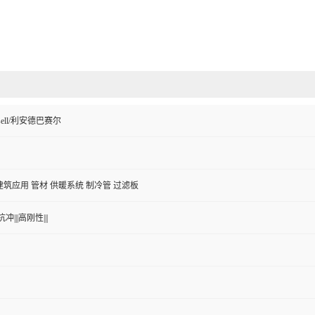
Basell/利安德巴赛尔
建筑应用 管材 供暖系统 制冷管 过滤板
冲|||高刚性|||