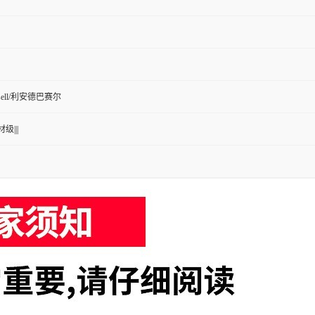
Basell/利安德巴赛尔
级|||