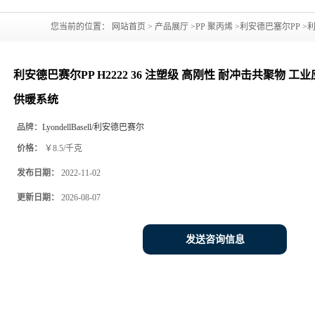
您当前的位置：
网站首页
>
产品展厅
>
PP 聚丙烯
>
利安德巴塞尔PP
>
利
用 建筑应用 管材 供暖系统
利安德巴赛尔PP H2222 36 注塑级 高刚性 耐冲击共聚物 工
供暖系统
品牌：
LyondellBasell/利安德巴赛尔
价格：
￥8.5/千克
发布日期：
2022-11-02
更新日期：
2026-08-07
发送咨询信息