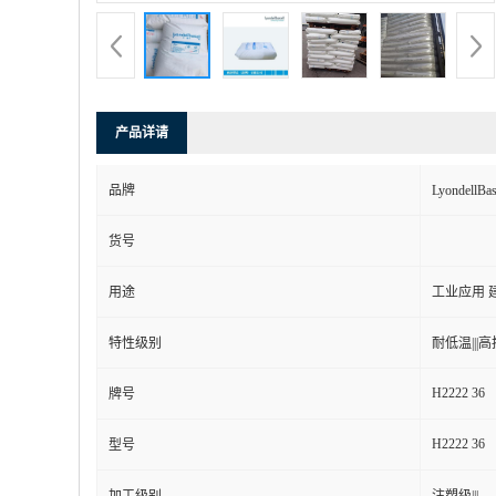
产品详请
品牌
Lyondell
货号
用途
工业应用 
特性级别
耐低温|||高抗
H2222 36
牌号
H2222 36
型号