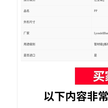
加工级别
注塑级|||
PP
品名
外形尺寸
厂家
Lyondell
用途级别
管材级|||板材
是否进口
是