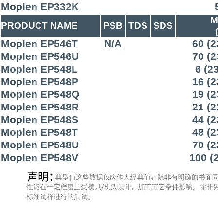
Moplen EP332K
M
PRODUCT NAME
PSB
TDS
SDS
Moplen EP546T
N/A
60 (2
Moplen EP546U
70 (2
Moplen EP548L
6 (2
Moplen EP548P
16 (2
Moplen EP548Q
19 (2
Moplen EP548R
21 (2
Moplen EP548S
44 (2
Moplen EP548T
48 (2
Moplen EP548U
70 (2
Moplen EP548V
100 (