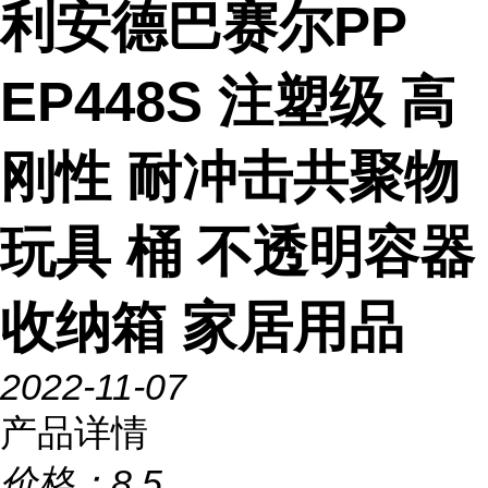
利安德巴赛尔PP
EP448S 注塑级 高
刚性 耐冲击共聚物
玩具 桶 不透明容器
收纳箱 家居用品
2022-11-07
产品详情
价格：
8.5