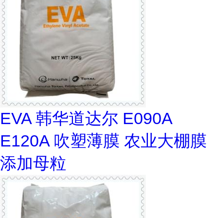
EVA 韩华道达尔 E090A
E120A 吹塑薄膜 农业大棚膜
添加母粒