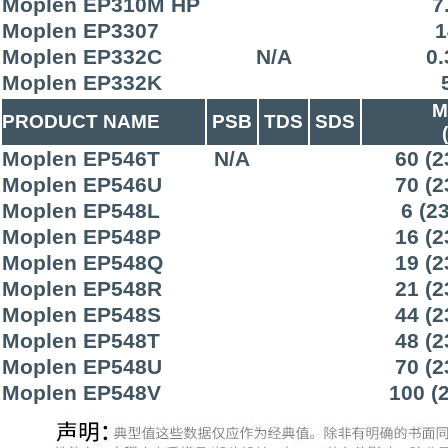
Moplen EP310M HP
7
Moplen EP3307
1
Moplen EP332C
N/A
0.
Moplen EP332K
M
PRODUCT NAME
PSB
TDS
SDS
Moplen EP546T
N/A
60 (2
Moplen EP546U
70 (2
Moplen EP548L
6 (2
Moplen EP548P
16 (2
Moplen EP548Q
19 (2
Moplen EP548R
21 (2
Moplen EP548S
44 (2
Moplen EP548T
48 (2
Moplen EP548U
70 (2
Moplen EP548V
100 (