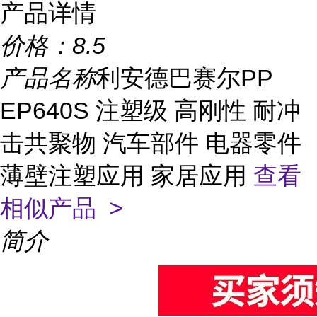
产品详情
价格：
8.5
产品名称
利安德巴赛尔PP
EP640S 注塑级 高刚性 耐冲
击共聚物 汽车部件 电器零件
薄壁注塑应用 家居应用
查看
相似产品 >
简介