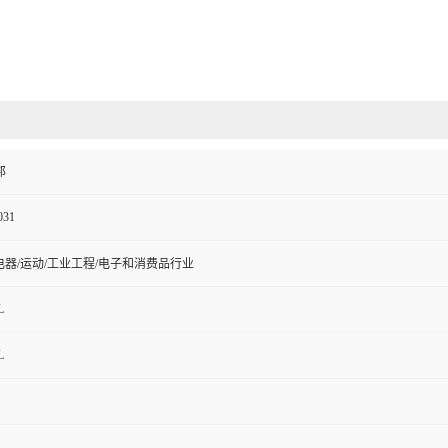
邦
031
电器/运动/工业工程/电子和消费品行业
L
L