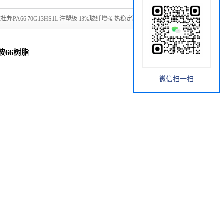
杜邦PA66 70G13HS1L 注塑级 13%玻纤增强 热稳定聚酰胺66
胺66树脂
微信扫一扫