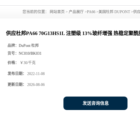
您当前的位置：
网站首页
>
产品展厅
>
PA66
>
美国杜邦 DUPONT
>
供应
树脂
供应杜邦PA66 70G13HS1L 注塑级 13%玻纤增强 热稳定聚酰
品牌：
DuPont 杜邦
货号：
NC010/BK031
价格：
￥30/千克
发布日期：
2022-11-08
更新日期：
2026-08-06
发送咨询信息