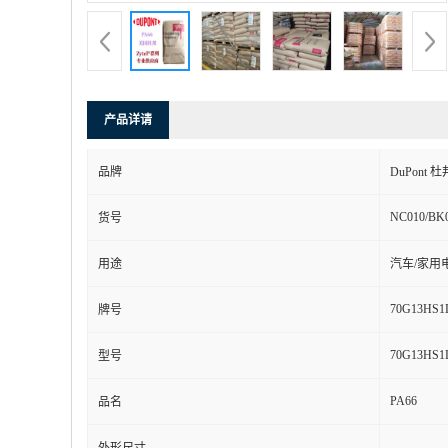
产品详请
品牌
DuPont 杜
NC010/BK
货号
用途
汽车/家用
70G13HS1
牌号
70G13HS1
型号
PA66
品名