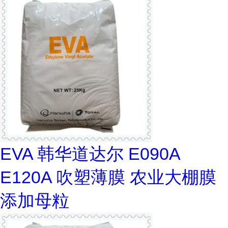
EVA 韩华道达尔 E090A
E120A 吹塑薄膜 农业大棚膜
添加母粒