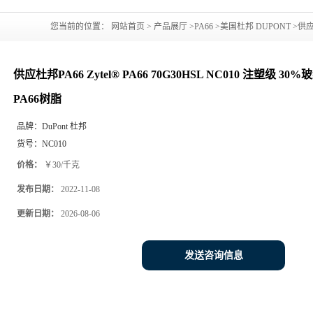
您当前的位置：
网站首页
>
产品展厅
>
PA66
>
美国杜邦 DUPONT
>
供应
强 热稳定性PA66树脂
供应杜邦PA66 Zytel® PA66 70G30HSL NC010 注塑级 3
PA66树脂
品牌：
DuPont 杜邦
货号：
NC010
价格：
￥30/千克
发布日期：
2022-11-08
更新日期：
2026-08-06
发送咨询信息