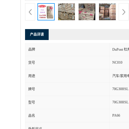
产品详请
品牌
DuPont 杜
NC010
货号
用途
汽车/家用
70G30HSL
牌号
70G30HSL
型号
PA66
品名