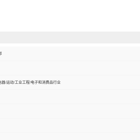
邦
电器/运动/工业工程/电子和消费品行业