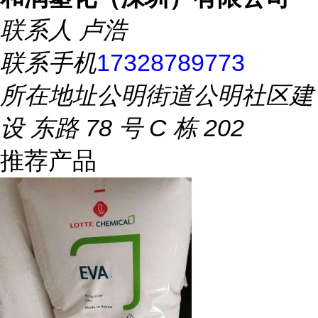
联系人
卢浩
联系手机
17328789773
所在地址
公明街道公明社区建
设 东路 78 号 C 栋 202
推荐产品