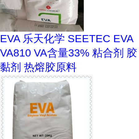
EVA 乐天化学 SEETEC EVA
VA810 VA含量33% 粘合剂 胶
黏剂 热熔胶原料