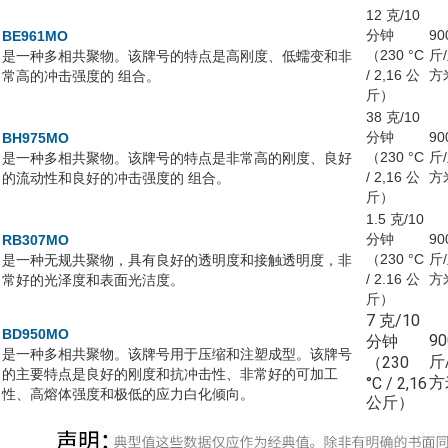
12 克/10
分钟
90
BE961MO
（230 °C
斤
是一种多相共聚物。该牌号的特点是高刚度、低蠕变和非
/ 2,16 公
方
常高的冲击强度的 组合。
斤）
38 克/10
分钟
90
BH975MO
（230 °C
斤
是一种多相共聚物。该牌号的特点是非常高的刚度、良好
/ 2,16 公
方
的流动性和良好的冲击强度的 组合。
斤）
1.5 克/10
分钟
90
RB307MO
（230 °C
斤
是一种无规共聚物，具有良好的透明度和接触透明度，非
/ 2.16 公
方
常好的光泽度和表面光洁度。
斤）
7 克/10
BD950MO
9
分钟
是一种多相共聚物。该牌号用于压缩和注塑成型。该牌号
斤
（230
的主要特点是良好的刚度和抗冲击性、非常好的可加工
方
°C / 2,16
性、高熔体强度和极低的应力白化倾向。
公斤）