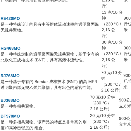
2,16 公
米
产品适用于多层流延膜应用的密封层。
斤）
13 克/10 分
钟
90
RE420MO
（230 °C /
斤/
是一种特殊设计的具有中等熔体流动速率的透明聚丙烯
2,16 公
米
无规共聚物。
斤）
30 克/10 分
钟
90
RG468MO
（230 °C /
斤/
是一种特殊定制的透明聚丙烯无规共聚物，基于专有的
2,16 公
米
北欧化工成核技术 (BNT)，具有高熔体流动性。
斤）
70 克/10 分
90
RJ768MO
钟
斤/
是一种基于专有的 Borstar 成核技术 (BNT) 的高 MFR
（230 °C /
米
透明聚丙烯无规乙烯共聚物，具有出色的感官性能。
2,16 公斤）
70 克/10 分钟
900公
BJ368MO
（230 °C /
立方
是一种多相共聚物。
2,16 公斤）
20 克/10 分钟
BF970MO
900公
（230 °C /
是一种多相共聚物。该产品的特点是非常高的刚
立方
2,16 公斤）
度和高冲击强度的 组合。