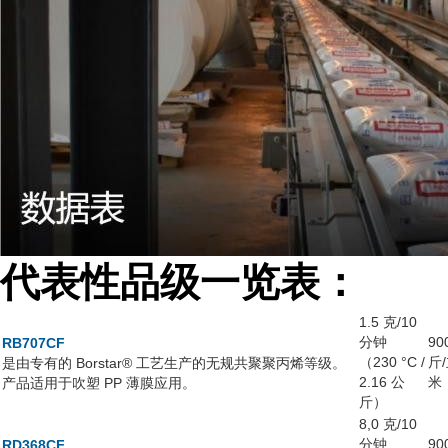
代表性品级一览表
：
1.5 克/10
分钟
90
RB707CF
（230 °C /
斤
是由专有的 Borstar® 工艺生产的无规共聚聚丙烯等级。
2.16 公
米
产品适用于吹塑 PP 薄膜应用。
斤）
8,0 克/10
分钟
90
RD368CF