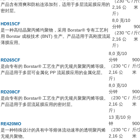
（230 °C /
斤
产品含有滑爽和防粘连添加剂，适用于多层流延膜应用的
2,16 公
米
密封层。
斤）
8,0 克/10
HD915CF
分钟
90
是一种高结晶聚丙烯均聚物，采用 Borstar® 专有工艺利
（230 °C /
斤
用 Borstar 成核技术 (BNT) 生产。产品适用于高刚度流延
2,16 公
米
薄膜应用。
斤）
8,0 克/10
分钟
90
RD265CF
（230 °C /
斤/
是由专有的 Borstar® 工艺生产的无规共聚聚丙烯等级。
2,16 公
米
产品适用于多层可金属化 PP 流延膜应用的金属化层。
斤）
8,0 克/10
分钟
90
RD208CF
（230 °C /
斤/
是由专有的 Borstar® 工艺生产的无规共聚聚丙烯等级。
2,16 公
米
产品适用于多层流延膜应用的密封层。
斤）
13 克/10 分
钟
90
RE420MO
（230 °C /
斤/
是一种特殊设计的具有中等熔体流动速率的透明聚丙烯
2,16 公
米
无规共聚物。