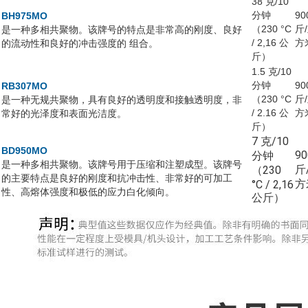
38 克/10
分钟
90
BH975MO
（230 °C
斤
是一种多相共聚物。该牌号的特点是非常高的刚度、良好
/ 2,16 公
方
的流动性和良好的冲击强度的 组合。
斤）
1.5 克/10
分钟
90
RB307MO
（230 °C
斤
是一种无规共聚物，具有良好的透明度和接触透明度，非
/ 2.16 公
方
常好的光泽度和表面光洁度。
斤）
7 克/10
BD950MO
9
分钟
是一种多相共聚物。该牌号用于压缩和注塑成型。该牌号
斤
（230
的主要特点是良好的刚度和抗冲击性、非常好的可加工
方
°C / 2,16
性、高熔体强度和极低的应力白化倾向。
公斤）