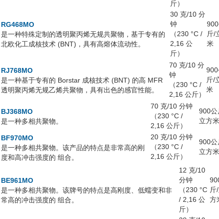
斤）
30 克/10 分
钟
90
RG468MO
（230 °C /
斤/
是一种特殊定制的透明聚丙烯无规共聚物，基于专有的
2,16 公
米
北欧化工成核技术 (BNT)，具有高熔体流动性。
斤）
70 克/10 分
90
RJ768MO
钟
斤/
是一种基于专有的 Borstar 成核技术 (BNT) 的高 MFR
（230 °C /
米
透明聚丙烯无规乙烯共聚物，具有出色的感官性能。
2,16 公斤）
70 克/10 分钟
900公
BJ368MO
（230 °C /
立方
是一种多相共聚物。
2,16 公斤）
20 克/10 分钟
BF970MO
900公
（230 °C /
是一种多相共聚物。该产品的特点是非常高的刚
立方
2,16 公斤）
度和高冲击强度的 组合。
12 克/10
分钟
90
BE961MO
（230 °C
斤
是一种多相共聚物。该牌号的特点是高刚度、低蠕变和非
/ 2,16 公
方
常高的冲击强度的 组合。
斤）