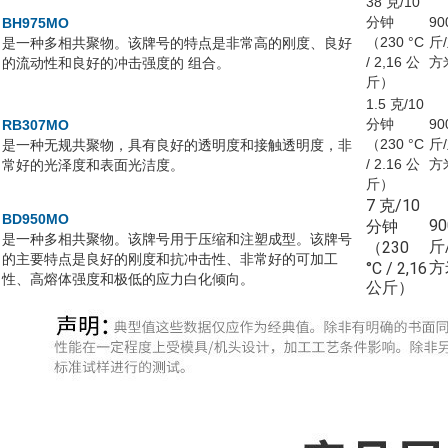
38 克/10
分钟
90
BH975MO
（230 °C
斤
是一种多相共聚物。该牌号的特点是非常高的刚度、良好
/ 2,16 公
方
的流动性和良好的冲击强度的 组合。
斤）
1.5 克/10
分钟
90
RB307MO
（230 °C
斤
是一种无规共聚物，具有良好的透明度和接触透明度，非
/ 2.16 公
方
常好的光泽度和表面光洁度。
斤）
7 克/10
BD950MO
9
分钟
是一种多相共聚物。该牌号用于压缩和注塑成型。该牌号
斤
（230
的主要特点是良好的刚度和抗冲击性、非常好的可加工
方
°C / 2,16
性、高熔体强度和极低的应力白化倾向。
公斤）