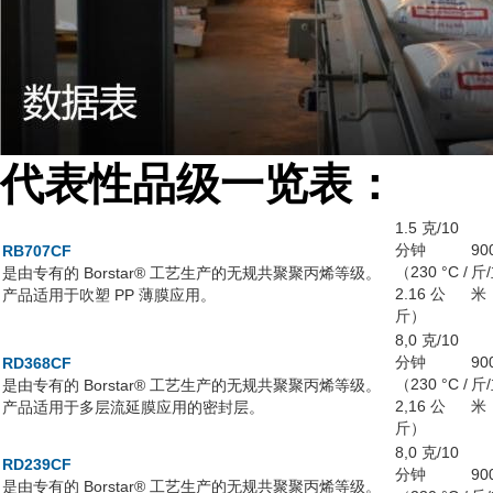
代表性品级一览表
：
1.5 克/10
分钟
90
RB707CF
（230 °C /
斤
是由专有的 Borstar® 工艺生产的无规共聚聚丙烯等级。
2.16 公
米
产品适用于吹塑 PP 薄膜应用。
斤）
8,0 克/10
分钟
90
RD368CF
（230 °C /
斤
是由专有的 Borstar® 工艺生产的无规共聚聚丙烯等级。
2,16 公
米
产品适用于多层流延膜应用的密封层。
斤）
8,0 克/10
RD239CF
分钟
90
是由专有的 Borstar® 工艺生产的无规共聚聚丙烯等级。