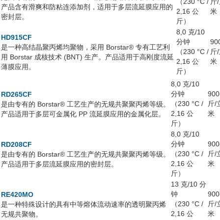
（230 °C /
斤
产品含有滑爽和防粘连添加剂，适用于多层流延膜应用的
2,16 公
米
密封层。
斤）
8,0 克/10
HD915CF
分钟
90
是一种高结晶聚丙烯均聚物，采用 Borstar® 专有工艺利
（230 °C /
斤
用 Borstar 成核技术 (BNT) 生产。产品适用于高刚度流延
2,16 公
米
薄膜应用。
斤）
8,0 克/10
分钟
90
RD265CF
（230 °C /
斤/
是由专有的 Borstar® 工艺生产的无规共聚聚丙烯等级。
2,16 公
米
产品适用于多层可金属化 PP 流延膜应用的金属化层。
斤）
8,0 克/10
分钟
90
RD208CF
（230 °C /
斤/
是由专有的 Borstar® 工艺生产的无规共聚聚丙烯等级。
2,16 公
米
产品适用于多层流延膜应用的密封层。
斤）
13 克/10 分
钟
90
RE420MO
（230 °C /
斤/
是一种特殊设计的具有中等熔体流动速率的透明聚丙烯
2,16 公
米
无规共聚物。