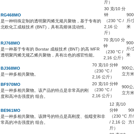
斤）
30 克/10 分
钟
90
RG468MO
（230 °C /
斤/
是一种特殊定制的透明聚丙烯无规共聚物，基于专有的
2,16 公
米
北欧化工成核技术 (BNT)，具有高熔体流动性。
斤）
70 克/10 分
90
RJ768MO
钟
斤/
是一种基于专有的 Borstar 成核技术 (BNT) 的高 MFR
（230 °C /
米
透明聚丙烯无规乙烯共聚物，具有出色的感官性能。
2,16 公斤）
70 克/10 分钟
900公
BJ368MO
（230 °C /
立方
是一种多相共聚物。
2,16 公斤）
20 克/10 分钟
BF970MO
900公
（230 °C /
是一种多相共聚物。该产品的特点是非常高的刚
立方
2,16 公斤）
度和高冲击强度的 组合。
12 克/10
分钟
90
BE961MO
（230 °C
斤
是一种多相共聚物。该牌号的特点是高刚度、低蠕变和非
/ 2,16 公
方
常高的冲击强度的 组合。
斤）