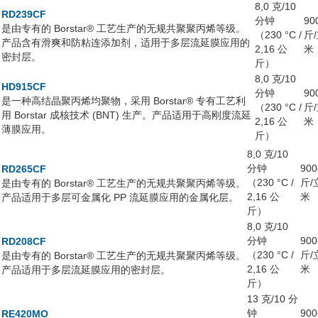
8,0 克/10
RD239CF
分钟
90
是由专有的 Borstar® 工艺生产的无规共聚聚丙烯等级。
（230 °C /
斤
产品含有滑爽和防粘连添加剂，适用于多层流延膜应用的
2,16 公
米
密封层。
斤）
8,0 克/10
HD915CF
分钟
90
是一种高结晶聚丙烯均聚物，采用 Borstar® 专有工艺利
（230 °C /
斤
用 Borstar 成核技术 (BNT) 生产。产品适用于高刚度流延
2,16 公
米
薄膜应用。
斤）
8,0 克/10
分钟
90
RD265CF
（230 °C /
斤/
是由专有的 Borstar® 工艺生产的无规共聚聚丙烯等级。
2,16 公
米
产品适用于多层可金属化 PP 流延膜应用的金属化层。
斤）
8,0 克/10
分钟
90
RD208CF
（230 °C /
斤/
是由专有的 Borstar® 工艺生产的无规共聚聚丙烯等级。
2,16 公
米
产品适用于多层流延膜应用的密封层。
斤）
13 克/10 分
钟
90
RE420MO