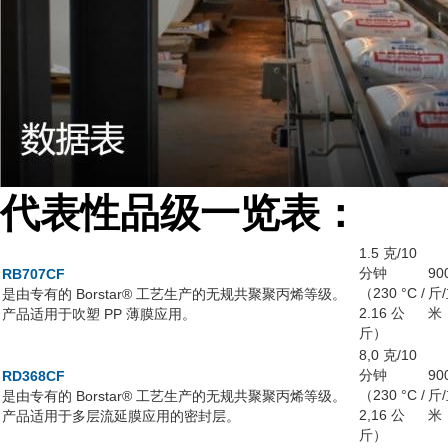
代表性品级一览表
：
1.5 克/10
分钟
90
RB707CF
（230 °C /
斤
是由专有的 Borstar® 工艺生产的无规共聚聚丙烯等级。
2.16 公
米
产品适用于吹塑 PP 薄膜应用。
斤）
8,0 克/10
分钟
90
RD368CF
（230 °C /
斤
是由专有的 Borstar® 工艺生产的无规共聚聚丙烯等级。
2,16 公
米
产品适用于多层流延膜应用的密封层。
斤）