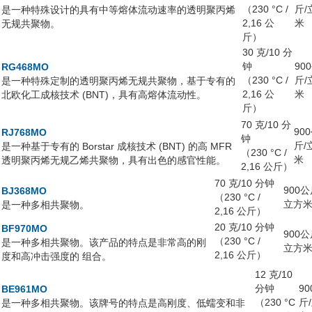
（230 °C /
斤/
是一种特殊设计的具有中等熔体流动速率的透明聚丙烯
2,16 公
米
无规共聚物。
斤）
30 克/10 分
钟
90
RG468MO
（230 °C /
斤/
是一种特殊定制的透明聚丙烯无规共聚物，基于专有的
2,16 公
米
北欧化工成核技术 (BNT)，具有高熔体流动性。
斤）
70 克/10 分
90
RJ768MO
钟
斤/
是一种基于专有的 Borstar 成核技术 (BNT) 的高 MFR
（230 °C /
米
透明聚丙烯无规乙烯共聚物，具有出色的感官性能。
2,16 公斤）
70 克/10 分钟
900公
BJ368MO
（230 °C /
立方
是一种多相共聚物。
2,16 公斤）
20 克/10 分钟
BF970MO
900公
（230 °C /
是一种多相共聚物。该产品的特点是非常高的刚
立方
2,16 公斤）
度和高冲击强度的 组合。
12 克/10
分钟
90
BE961MO
（230 °C
斤
是一种多相共聚物。该牌号的特点是高刚度、低蠕变和非