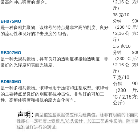
/ 2,16 公
方
常高的冲击强度的 组合。
斤）
38 克/10
分钟
90
BH975MO
（230 °C
斤
是一种多相共聚物。该牌号的特点是非常高的刚度、良好
/ 2,16 公
方
的流动性和良好的冲击强度的 组合。
斤）
1.5 克/10
分钟
90
RB307MO
（230 °C
斤
是一种无规共聚物，具有良好的透明度和接触透明度，非
/ 2.16 公
方
常好的光泽度和表面光洁度。
斤）
7 克/10
BD950MO
9
分钟
是一种多相共聚物。该牌号用于压缩和注塑成型。该牌号
斤
（230
的主要特点是良好的刚度和抗冲击性、非常好的可加工
方
°C / 2,16
性、高熔体强度和极低的应力白化倾向。
公斤）