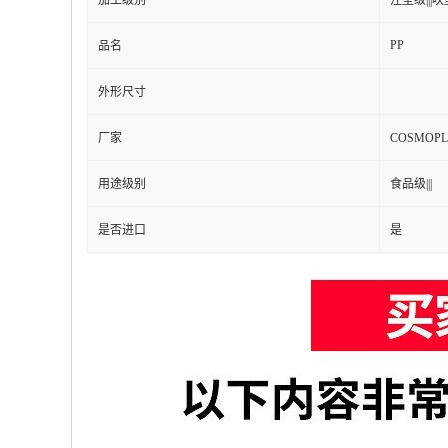
加工级别
注塑级|||吹塑
PP
品名
外形尺寸
厂家
COSMOP
用途级别
食品级|||
是否进口
是