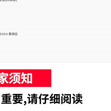
级|||吹膜级|||
LENE® 聚烯烃