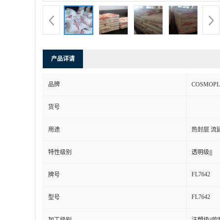
产品详请
品牌
COSMOP
货号
用途
热封层 流
特性级别
透明级|||
FL7642
牌号
FL7642
型号